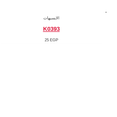
الايسيهات
K0393
25
EGP