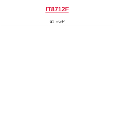
IT8712F
61
EGP