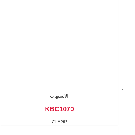
الايسيهات
KBC107
71
EGP