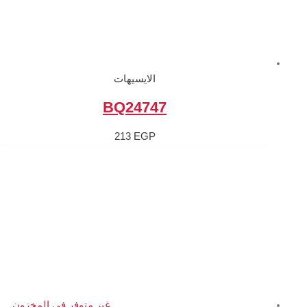
الايسيهات
BQ2474
213
EGP
غير متوفر في المخزون