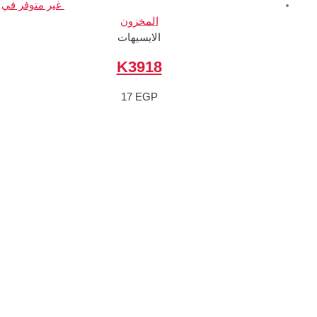
غير متوفر في
المخزون
الايسيهات
K3918
17
EGP