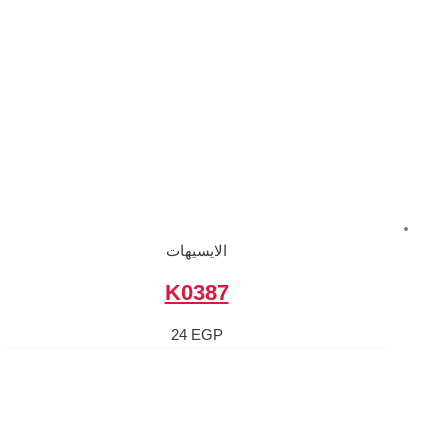
الايسيهات
K0387
24
EGP