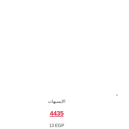
الايسيهات
4435
13
EGP