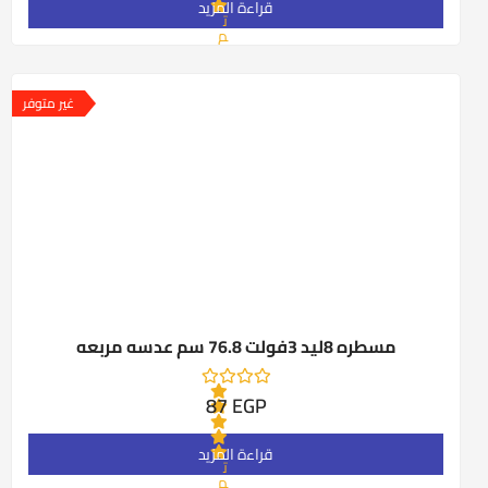
قراءة المزيد
ت
م
ا
ل
ت
ق
غير متوفر
ي
ي
م
0
م
ن
5
مسطره 8ليد 3فولت 76.8 سم عدسه مربعه
87
EGP
قراءة المزيد
ت
م