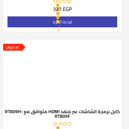
327
EGP
قراءة المزيد
ت
م
ا
ل
ت
ق
غير متوفر
ي
ي
م
0
م
ن
5
كابل برمجة الشاشات عبر منفذ HDMI متوافق مع RT809H-
RT809F