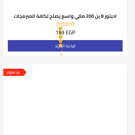
ادبتور 8 بن 200 مللي واسع يصلح لكافة المبرمجات
153
EGP
قراءة المزيد
ت
م
ا
ل
ت
ق
غير متوفر
ي
ي
م
0
م
ن
5