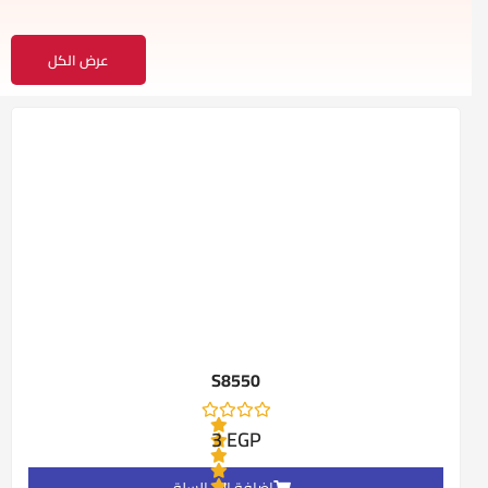
عرض الكل
S8550
3
EGP