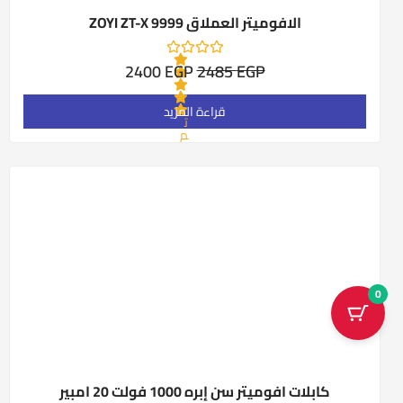
الافوميتر العملاق ZOYI ZT-X 9999
2400
EGP
2485
EGP
قراءة المزيد
ت
م
ا
ل
ت
ق
ي
ي
م
0
م
ن
5
0
كابلات افوميتر سن إبره 1000 فولت 20 امبير