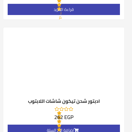
قراءة المزيد
ت
م
ا
ل
ت
ق
ي
ي
م
0
م
ن
5
ادبتور شحن تيكون شاشات اللابتوب
262
EGP
إضافة إلى السلة