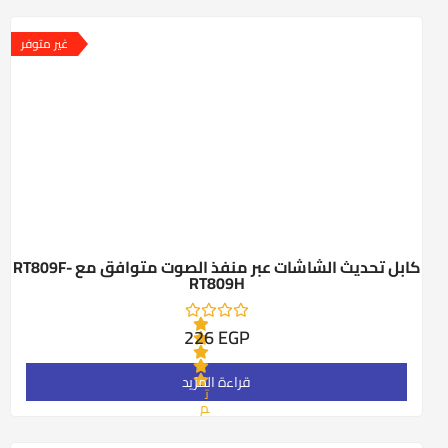
ل
ت
ق
غير متوفر
ي
ي
م
0
م
ن
5
كابل تحديث الشاشات عبر منفذ الصوت متوافق مع RT809F-
RT809H
226
EGP
قراءة المزيد
ت
م
ا
ل