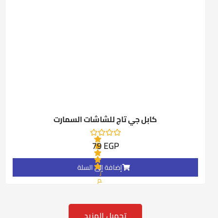
ت
ق
ي
ي
م
0
م
ن
5
كابل جي تاج للشاشات السمارت
79
EGP
إضافة إلى السلة
ت
م
ا
ل
ت
ق
ي
تحميل المزيد