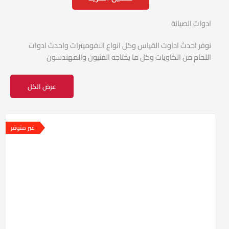
ي
م
0
ادوات الصيانة
م
ن
5
نوفر احدث اداوت القياس وكل انواع الافوميترات واحدث ادوات
اللحام من الكاويات وكل ما يحتاجه الفنيون والمهندسون
عرض الكل
السعر
السعر
الأصلي
الحالي
غير متوفر
هو:
هو:
2400 EGP.
2485 EGP.