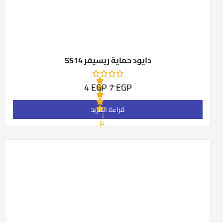
دايود حماية ريسيفر SS14
4
EGP
7
EGP
قراءة المزيد
ت
م
ا
ل
ت
ق
ي
ي
م
0
م
ن
5