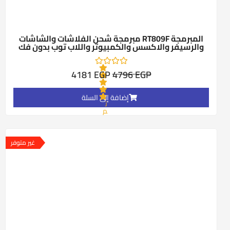
المبرمجة RT809F مبرمجة شحن الفلاشات والشاشات
والرسيفر والاكسس والكمبيوتر واللاب توب بدون فك
4181
EGP
4796
EGP
إضافة إلى السلة
ت
م
ا
ل
ت
ق
غير متوفر
ي
ي
م
0
م
ن
5