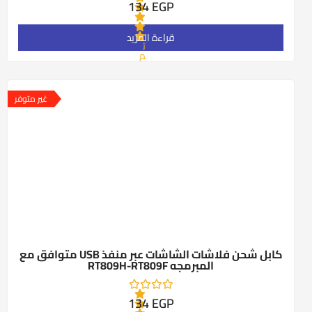
134
EGP
قراءة المزيد
ت
م
ا
ل
ت
ق
غير متوفر
ي
ي
م
0
م
ن
5
كابل شحن فلاشات الشاشات عبر منفذ USB متوافق مع
المبرمجه RT809H-RT809F
134
EGP