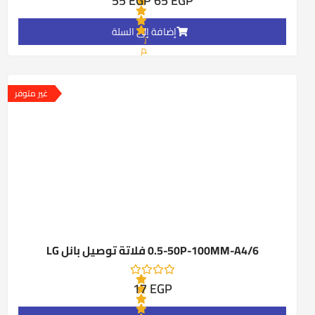
55
EGP
65
EGP
إضافة إلى السلة
ت
م
ا
ل
ت
ق
غير متوفر
ي
ي
م
0
م
ن
5
0.5-50P-100MM-A4/6 فلاتة توصيل بانل LG
17
EGP