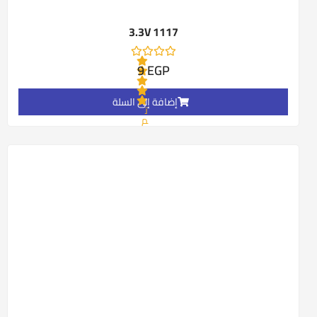
1117 3.3V
9
EGP
إضافة إلى السلة
ت
م
ا
ل
ت
ق
ي
ي
م
0
م
ن
5