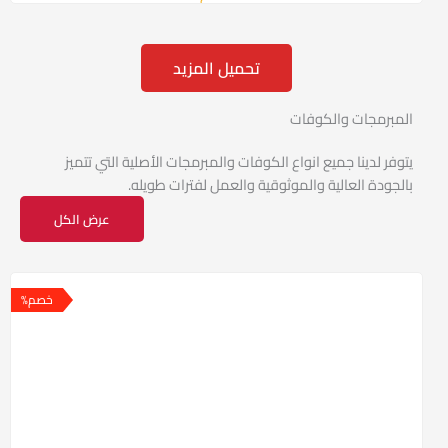
ا
ل
ت
ق
ي
تحميل المزيد
ي
م
0
المبرمجات والكوفات
م
ن
5
يتوفر لدينا جميع انواع الكوفات والمبرمجات الأصلية التي تتميز
بالجودة العالية والموثوقية والعمل لفترات طويله.
عرض الكل
السعر
السعر
الأصلي
الحالي
خصم%
هو:
هو:
4181 EGP.
4796 EGP.