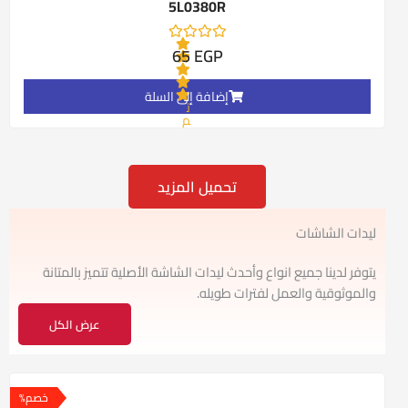
5L0380R
65
EGP
إضافة إلى السلة
ت
م
ا
ل
ت
ق
ي
تحميل المزيد
ي
م
0
ليدات الشاشات
م
ن
5
يتوفر لدينا جميع انواع وأحدث ليدات الشاشة الأصلية تتميز بالمتانة
والموثوقية والعمل لفترات طويله.
عرض الكل
السعر
السعر
الأصلي
الحالي
خصم%