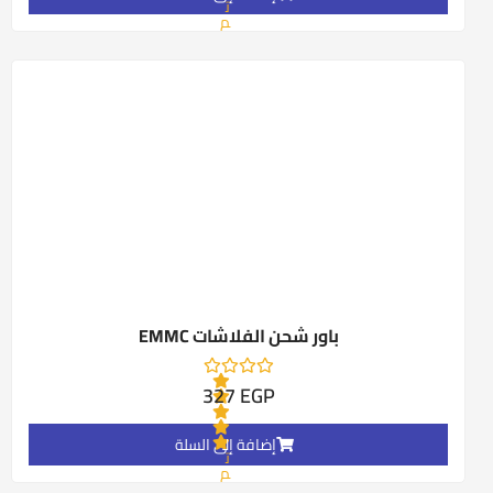
ت
م
ا
ل
ت
ق
ي
ي
م
0
م
ن
5
باور شحن الفلاشات EMMC
327
EGP
إضافة إلى السلة
ت
م
ا