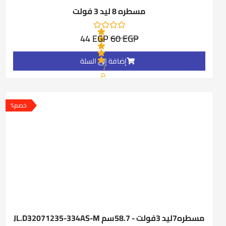
مسطره 8 ليد 3 فولت
44
EGP
60
EGP
إضافة إلى السلة
ت
م
ا
ل
السعر
السعر
ت
ق
الأصلي
الحالي
خصم%
ي
هو:
هو:
ي
م
44 EGP.
60 EGP.
0
م
ن
5
مسطره7ليد 3فولت - 58.7سم JL.D32071235-334AS-M