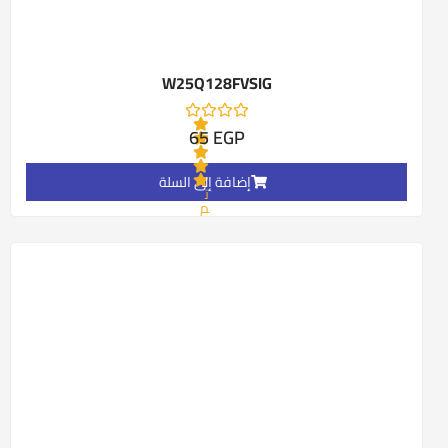
W25Q128FVSIG
65
EGP
إضافة إلى السلة
ت
م
ا
ل
ت
ق
ي
ي
م
0
م
ن
5