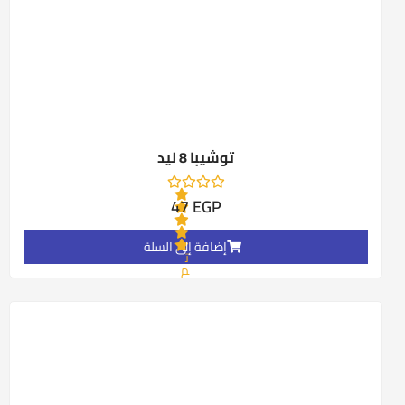
0
م
ن
5
توشيبا 8 ليد
47
EGP
إضافة إلى السلة
ت
م
ا
ل
ت
ق
ي
ي
م
0
م
ن