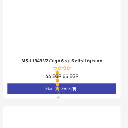
هو:
هو:
44 EGP.
65 EGP.
مسطرة الجاك 6 ليد 6 فولت MS-L1343 V2
44
EGP
65
EGP
إضافة إلى السلة
ت
م
ا
ل
ت
ق
ي
ي
م