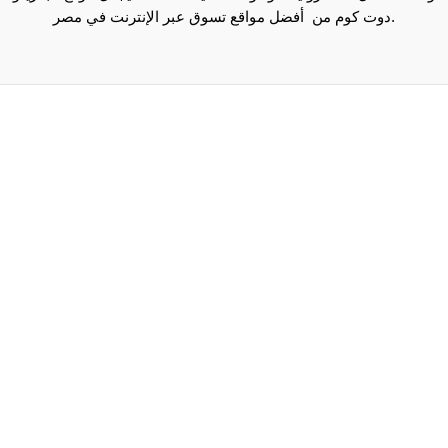
دوت كوم من أفضل مواقع تسوق عبر الإنترنت في مصر.
Maecenas mi justo, interdum at consectetur vel, tristique
et arcu.