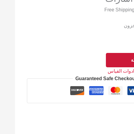
خزون
ة
دوات القياس
Guaranteed Safe Checko