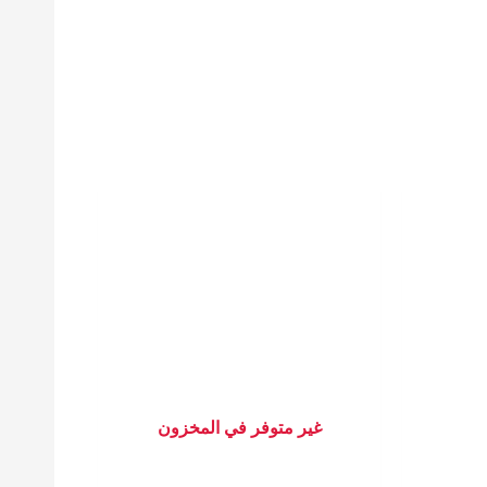
السعر
الحالي
هو:
403 EGP.
غير متوفر في المخزون