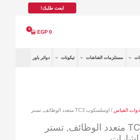
عر
ابعت طلبك!
الي
3925
EGP
0
مستلزمات الشاشات
تيكونات
دوائر باور
دوات القياس
/ اوسلسكوب TC3 متعدد الوظائف, تستر
اوسلسكوب TC3 متعدد الوظائف, تستر
اشارات