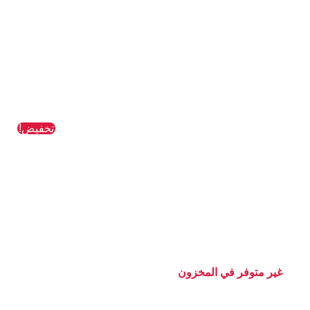
السعر
تخفيض!
الأصلي
هو:
436 EGP.
غير متوفر في المخزون