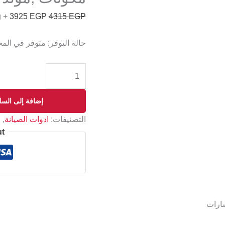
+ Free Shipping
3925
EGP
4315
EGP
حالة التوفر:
متوفر في الم
إضافة إلى السل
التصنيفات:
ادوات الصيانة
,
ا
ut
ارات