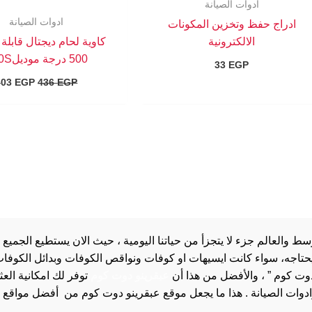
ادوات الصيانة
ادوات الصيانة
ادراج حفظ وتخزين المكونات
الالكترونية
كاوية لحام ديجتال قابلة
500 درجة موديل980S
33
EGP
403
EGP
436
EGP
والعالم جزء لا يتجزأ من حياتنا اليومية ، حيث الان يستطيع الجميع 
 يحتاجه، سواء كانت ايسيهات او كوفات ونواقص الكوفات وبدائل الكوفات 
دوت كوم ” ، والأفضل من هذا أن
عبقرينو دوت كوم
توفر لك امكانية الع