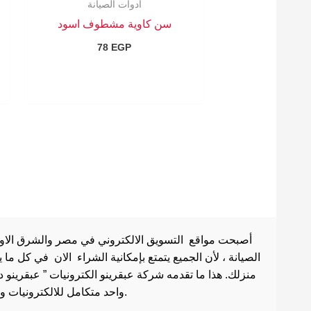
ادوات الصيانة
سن كاوية مشطوف اسود
78
EGP
أصبحت مواقع التسويق الالكتروني في مصر والشرق الاوسط 
الصيانة ، لأن الجميع يتمتع بإمكانية الشراء الان في كل ما
منزلك. هذا ما تقدمه شركة عبقرينو الكترونيات ” عبقرينو 
واحد متكامل للالكترونيات وادوات الصيانة . هذا ما يجعل موقع عبقرينو دوت كوم من أفضل مواقع تسوق عبر الإنترنت في مصر.