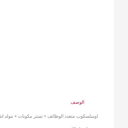
الوصف
اوسلسكوب متعدد الوظائف + تستر مكونات + مولد اش