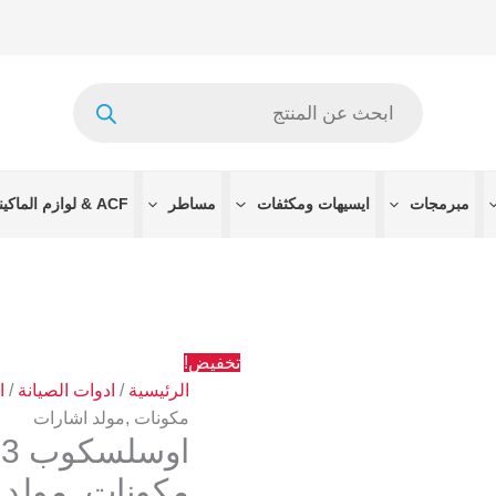
كمية
السعر
الس
اوسلسكوب
الأصلي
الح
TC3
هو:
هو:
Products
متعدد
4315 EGP.
 EGP.
search
الوظائف,
تستر
مكونات
مبرمجات
ايسيهات ومكثفات
مساطر
ACF & لوازم الماكينات
,مولد
اشارات
تخفيض!
الرئيسية
/
ادوات الصيانة
/
ا
مكونات ,مولد اشارات
مكونات ,مولد 