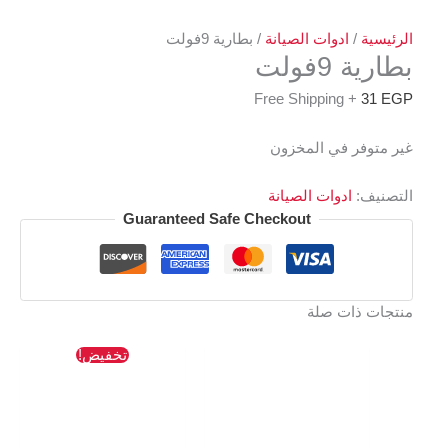
الرئيسية
/
ادوات الصيانة
/ بطارية 9فولت
بطارية 9فولت
+ Free Shipping
31
EGP
غير متوفر في المخزون
التصنيف:
ادوات الصيانة
Guaranteed Safe Checkout
منتجات ذات صلة
السعر
السعر
تخفيض!
الأصلي
الحالي
هو:
هو:
1128 EGP.
1199 EGP.