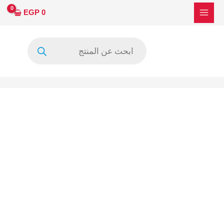
خطي
EGP
0
لى
لمحتوى
Products
search