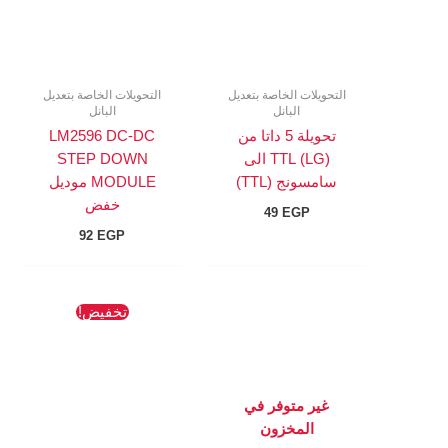
التحويلات الخاصة بتعديل
التحويلات الخاصة بتعديل
البانل
البانل
تحويلة 5 داتا من
LM2596 DC-DC
(LG) TTL الى
STEP DOWN
سامسونج (TTL)
MODULE موديل
خفض
49
EGP
92
EGP
السعر
السعر
تخفيض!
الأصلي
الحالي
هو:
هو:
180 EGP.
182 EGP.
غير متوفر في
المخزون