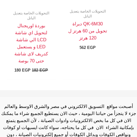
التحويلات الخاصة بتعديل
التحويلات الخاصة بتعديل
البانل
البانل
QK-6M30 ديراة
بوردة اوريجنال
تحويل من 60 هرتز ل
لتحويل اي شاشة
120 هرتز
LCD الي شاشة
LED و يستعمل
562
EGP
كدريف لاى شاشة
حتى 70 بوصة
180
EGP
182
EGP
أصبحت مواقع التسويق الالكتروني في مصر والشرق الاوسط والعالم
جزء لا يتجزأ من حياتنا اليومية ، حيث الان يستطيع الجميع شراء ما يمكنك
الان في كل ما بخص الالكترونبات وادوات الصيانة ، لأن الجميع يتمتع
بإمكانية الشراء الان في كل ما يحتاجه، سواء كانت ايسيهات او كوفات
ونواقص الكوفات وبدائل الكوفات أو جميع إلكترونيات الصيانة ، دون