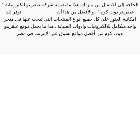
الحاجة إلى الانتقال من منزلك. هذا ما تقدمه شركة عبقرينو الكترونيات ”
عبقرينو دوت كوم ” ، والأفضل من هذا أن
عبقرينو دوت كوم
توفر لك
امكانية العثور علي كل جميع انواع المنتجات التي تبحث عنها في متجر
واحد متكامل للالكترونيات وادوات الصيانة . هذا ما يجعل موقع عبقرينو
دوت كوم من أفضل مواقع تسوق عبر الإنترنت في مصر.
Maecenas mi justo, interdum at consectetur vel, tristique
et arcu.