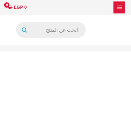
خطي
كمية
EGP
0
لى
تحويلة
لمحتوى
لتركيب
Products
آي
search
بانل
4K
علي
مين
بورد
ال
جي
68Pin
الي
سوكت
UHD-
51pin