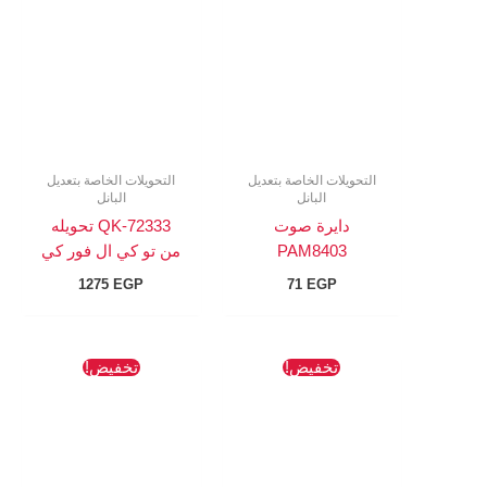
التحويلات الخاصة بتعديل
التحويلات الخاصة بتعديل
البانل
البانل
دايرة صوت
QK-72333 تحويله
PAM8403
من تو كي ال فور كي
1275
EGP
71
EGP
السعر
السعر
السعر
السعر
تخفيض!
تخفيض!
الأصلي
الحالي
الأصلي
الحالي
هو:
هو:
هو:
هو:
78 EGP.
109 EGP.
180 EGP.
182 EGP.