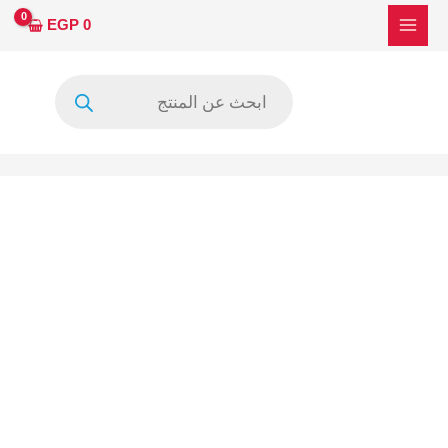
خطي
EGP
0
لى
لمحتوى
Products
search