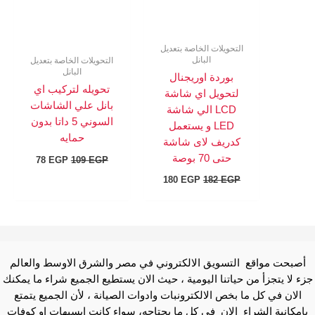
التحويلات الخاصة بتعديل
البانل
التحويلات الخاصة بتعديل
البانل
بوردة اوريجنال
تحويله لتركيب اي
لتحويل اي شاشة
بانل علي الشاشات
LCD الي شاشة
السوني 5 داتا بدون
LED و يستعمل
حمايه
كدريف لاى شاشة
حتى 70 بوصة
78
EGP
109
EGP
180
EGP
182
EGP
أصبحت مواقع التسويق الالكتروني في مصر والشرق الاوسط والعالم
جزء لا يتجزأ من حياتنا اليومية ، حيث الان يستطيع الجميع شراء ما يمكنك
الان في كل ما بخص الالكترونبات وادوات الصيانة ، لأن الجميع يتمتع
بإمكانية الشراء الان في كل ما يحتاجه، سواء كانت ايسيهات او كوفات