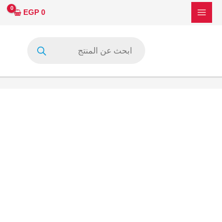
خطي
كمية
EGP
0
لى
تحويله
لمحتوى
10داتا
Products
لتركيب
search
اي
بانل
ال
جي
علي
الشاشات
السوني