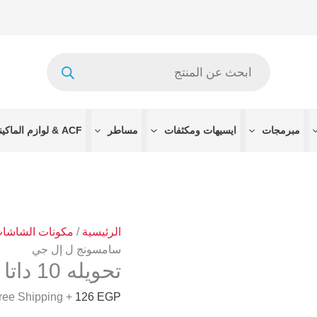
كمية
تحويله
10
Products
داتا
search
من
سامسونج
ل
مبرمجات
ايسيهات ومكثفات
مساطر
ACF & لوازم الماكينات
إل
جي
الرئيسية
/
مكونات الشاشا
سامسونج ل إل جي
تحويله 10 داتا من سامسونج ل إل جي
+ Free Shipping
126
EGP