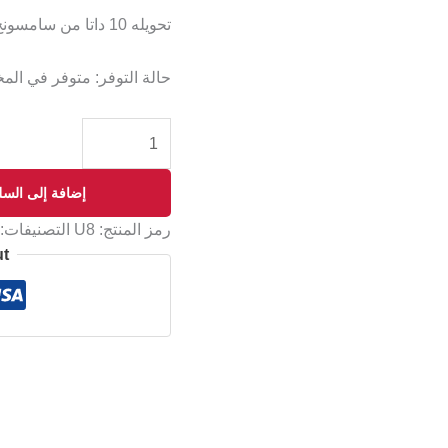
تحويله 10 داتا من سامسونج ل إل جي
حالة التوفر:
متوفر في الم
إضافة إلى السل
رمز المنتج:
U8
التصنيفات:
ut