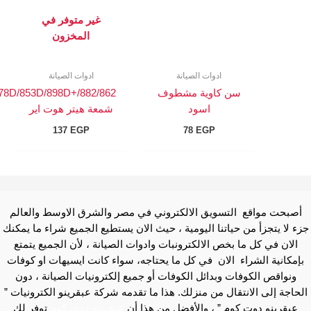
غير متوفر في
المخزون
ادوات الصيانة
ادوات الصيانة
سن كاوية مشطوف
878D/853D/898D+/882/862
اسود
شمعة هيتر هوت اير
137
EGP
78
EGP
أصبحت مواقع التسويق الالكتروني في مصر والشرق الاوسط والعالم
ء لا يتجزأ من حياتنا اليومية ، حيث الان يستطيع الجميع شراء ما يمكنك
الان في كل ما بخص الالكترونبات وادوات الصيانة ، لأن الجميع يتمتع
بإمكانية الشراء الان في كل ما يحتاجه، سواء كانت ايسيهات او كوفات
ونواقص الكوفات وبدائل الكوفات أو جميع إلكترونيات الصيانة ، دون
لحاجة إلى الانتقال من منزلك. هذا ما تقدمه شركة عبقرينو الكترونيات ”
عبقرينو دوت كوم ” ، والأفضل من هذا أن
عبقرينو دوت كوم
توفر لك