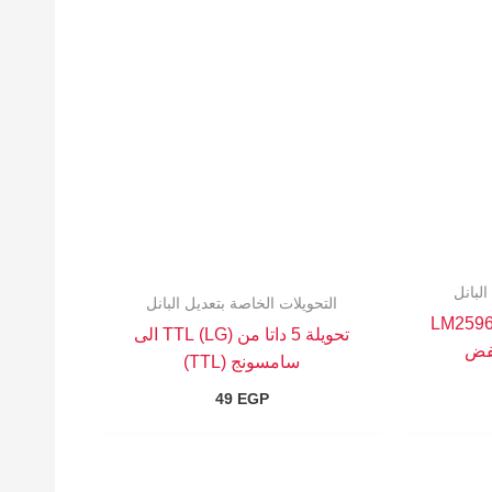
لبانل
التحويلات الخاصة بتعديل البانل
LM259
تحويلة 5 داتا من (LG) TTL الى
سامسونج (TTL)
49
EGP