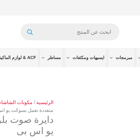
كمية
دايرة
صوت
Products
بلوتوث
search
متعددة
تعمل
بسوكت
مبرمجات
ايسيهات ومكثفات
مساطر
ACF & لوازم الماكينات
يو
اس
بى
الرئيسية
/
مكونات الشاشا
متعددة تعمل بسوكت يو اس
دايرة صوت بل
يو اس بى