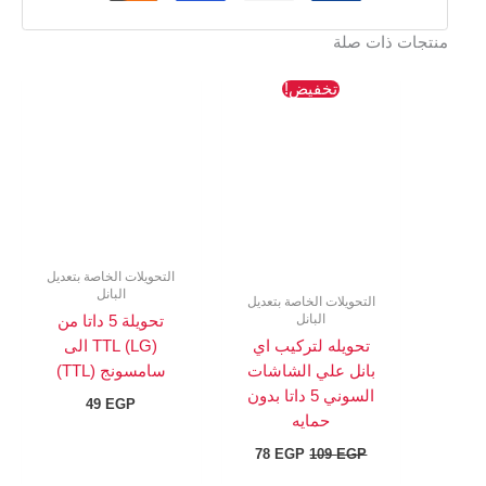
منتجات ذات صلة
السعر
السعر
تخفيض!
الأصلي
الحالي
هو:
هو:
78 EGP.
109 EGP.
التحويلات الخاصة بتعديل
البانل
التحويلات الخاصة بتعديل
البانل
تحويلة 5 داتا من
تحويله لتركيب اي
(LG) TTL الى
بانل علي الشاشات
سامسونج (TTL)
السوني 5 داتا بدون
49
EGP
حمايه
78
EGP
109
EGP