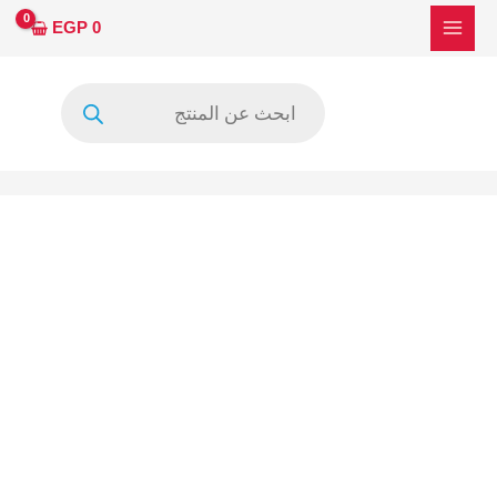
خطي
كمية
EGP
0
لى
دايرة
لمحتوى
صوت
Products
متعددة
search
الاغراض