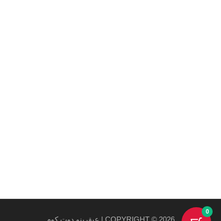
Maecenas mi justo, interdum at consectetur vel, tristique
et arcu.
روابط هامة
سياسة الخصوصية والاستخدام
سياسة الشحن
احدث المنتجات
احدث العروض
0
COPYRIGHT © 2026 | عبقرينو دوت كوم