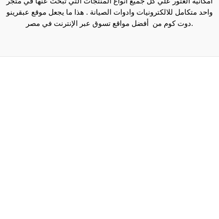
امكانية العثور علي كل جميع انواع المنتجات التي تبحث عنها في متجر
واحد متكامل للالكترونيات وادوات الصيانة . هذا ما يجعل موقع عبقرينو
دوت كوم من أفضل مواقع تسوق عبر الإنترنت في مصر.
Maecenas mi justo, interdum at consectetur vel, tristique
et arcu.