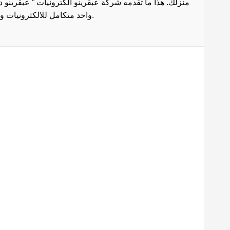
منزلك. هذا ما تقدمه شركة عبقرينو الكترونيات ” عبقرينو 
واحد متكامل للالكترونيات وادوات الصيانة . هذا ما يجعل موقع عبقرينو دوت كوم من أفضل مواقع تسوق عبر الإنترنت في مصر.
Maecenas mi justo, interdum
at consectetur vel, tristique
et arcu.