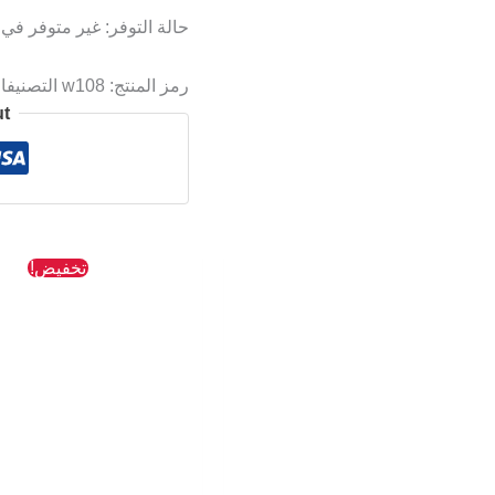
حالة التوفر:
غير متوفر في
رمز المنتج:
w108
التصنيف
ut
السعر
تخفيض!
الأصلي
هو:
436 EGP.