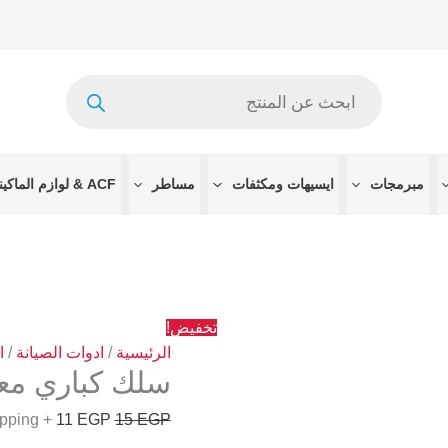
السعر
السعر
الأصلي
الحالي
هو:
هو:
Products
11 EGP.
15 EGP.
search
مبرمجات
ايسيهات ومكثفات
مساطر
ACF & لوازم الماكينات
تخفيض!
الرئيسية
/
ادوات الصيانة
/
ا
سلك كباري مع
+ Free Shipping
11
EGP
15
EGP