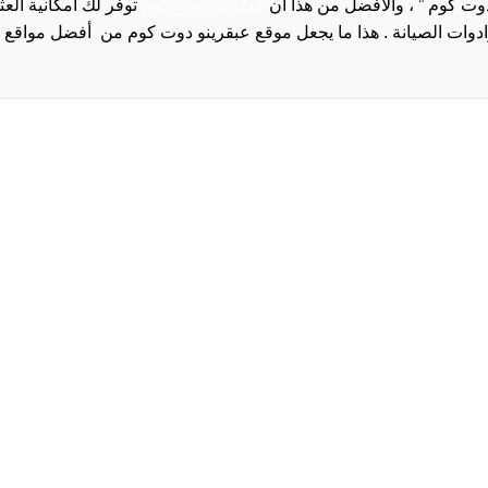
دوت كوم ” ، والأفضل من هذا أن
عبقرينو دوت كوم
توفر لك امكانية الع
روا
سياسة الخصوصية و
سيا
احدث
احد