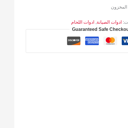
 المخزون
ات:
ادوات الصيانة
,
ادوات اللحام
Guaranteed Safe Checko
السعر
الحالي
هو:
403 EGP.