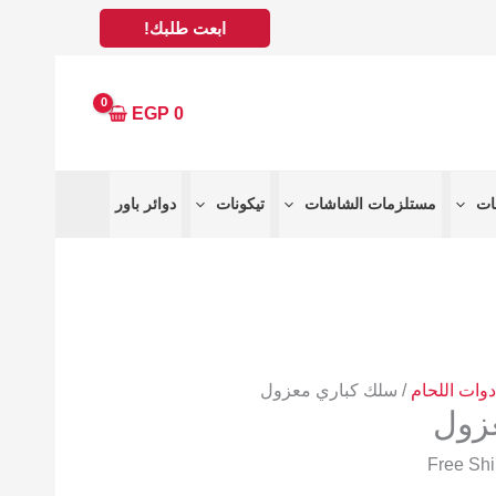
ابعت طلبك!
EGP
0
مستلزمات الشاشات
تيكونات
دوائر باور
دوات اللحام
/ سلك كباري معزول
زول