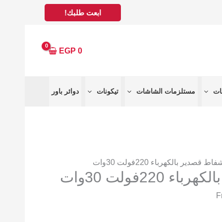
ابعت طلبك!
EGP
0
مستلزمات الشاشات
تيكونات
دوائر باور
اط قصدير بالكهرباء 220فولت 30وات
220فولت 30وات