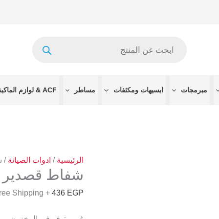
Products
search
مبرمجات
ايسيهات ومكثفات
مساطر
ACF & لوازم الماكينات
الرئيسية
/
ادوات الصيانة
/ شف
شفاط قصدير بالكهرباء 
+ Free Shipping
436
EGP
غير متوفر في المخزون