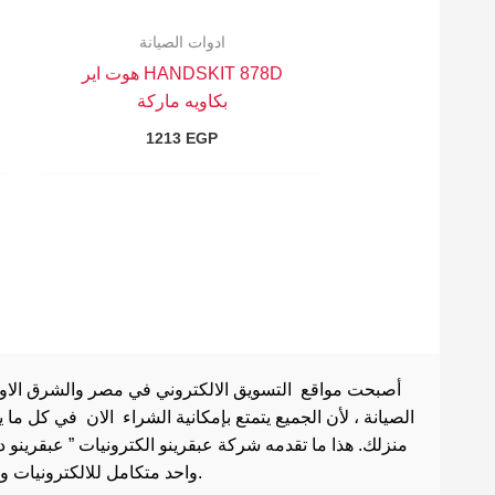
ادوات الصيانة
HANDSKIT 878D هوت اير
بكاويه ماركة
1213
EGP
أصبحت مواقع التسويق الالكتروني في مصر والشرق الاوسط 
الصيانة ، لأن الجميع يتمتع بإمكانية الشراء الان في كل ما
منزلك. هذا ما تقدمه شركة عبقرينو الكترونيات ” عبقرينو 
واحد متكامل للالكترونيات وادوات الصيانة . هذا ما يجعل موقع عبقرينو دوت كوم من أفضل مواقع تسوق عبر الإنترنت في مصر.