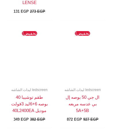
LENSE
131
EGP
273
EGP
السعر
السعر
السعر
السعر
تخفيض!
تخفيض!
الأصلي
الحالي
الأصلي
الحالي
هو:
هو:
هو:
هو:
349 EGP.
382 EGP.
872 EGP.
927 EGP.
ledscreen ليدات الشاشه
ledscreen ليدات الشاشه
ال جي 50 بوصه إل
طقم توشيبا 40
بي عدسه مربعه
بوصه 6+6ليد 3فولت
5A+5B
موديل 40L2400EA
349
EGP
382
EGP
872
EGP
927
EGP