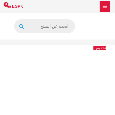
خطي
كمية
السعر
السعر
EGP
0
لى
صيني
الأصلي
الحالي
لمحتوى
6ليد
هو:
هو:
Products
6فولت
52 EGP.
40 EGP.
search
شنب
تخفيض!