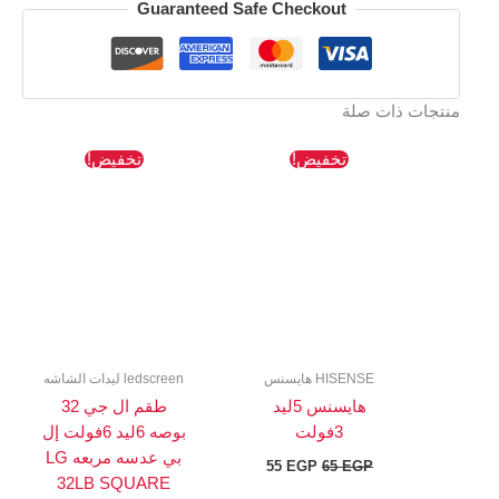
Guaranteed Safe Checkout
منتجات ذات صلة
السعر
السعر
السعر
السعر
تخفيض!
تخفيض!
الأصلي
الحالي
الأصلي
الحالي
هو:
هو:
هو:
هو:
131 EGP.
273 EGP.
55 EGP.
65 EGP.
HISENSE هايسنس
ledscreen ليدات الشاشه
هايسنس 5ليد
طقم ال جي 32
3فولت
بوصه 6ليد 6فولت إل
بي عدسه مربعه LG
55
EGP
65
EGP
32LB SQUARE