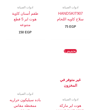
ادوات الصيانة
ادوات الصيانة
HANDSKIT907
طقم أسنان كاوية
سلاح كاويه اللحام
هوت اير 5 قطع
متنوعه
75
EGP
150
EGP
السعر
السعر
تخفيض!
الأصلي
الحالي
هو:
هو:
1417 EGP.
1853 EGP.
غير متوفر في
المخزون
ادوات الصيانة
ادوات الصيانة
باده سيليكون حراريه
هوت اير ماركة
ممغنطه مقاس