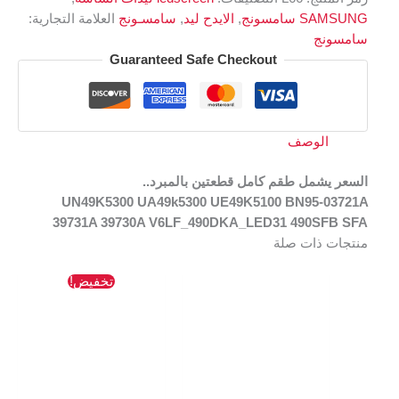
SAMSUNG سامسونج
,
الايدح ليد
,
سامسـونج
العلامة التجارية:
سامسونج
Guaranteed Safe Checkout
الوصف
السعر يشمل طقم كامل قطعتين بالمبرد..
UN49K5300 UA49k5300 UE49K5100 BN95-03721A
39731A 39730A V6LF_490DKA_LED31 490SFB SFA
منتجات ذات صلة
السعر
السعر
تخفيض!
الأصلي
الحالي
هو:
هو:
174 EGP.
327 EGP.