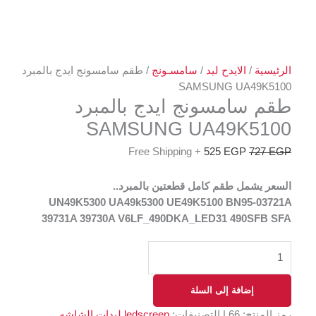
الرئيسية
/
الايدح ليد
/
سامسـونج
/ طقم سامسونج ايدج بالمبرد
SAMSUNG UA49K5100
طقم سامسونج ايدج بالمبرد
SAMSUNG UA49K5100
+ Free Shipping
525
EGP
727
EGP
السعر يشمل طقم كامل قطعتين بالمبرد..
UN49K5300 UA49k5300 UE49K5100 BN95-03721A
39731A 39730A V6LF_490DKA_LED31 490SFB SFA
إضافة إلى السلة
رمز المنتج:
L66
التصنيفات:
ledscreen ليدات الشاشه
,