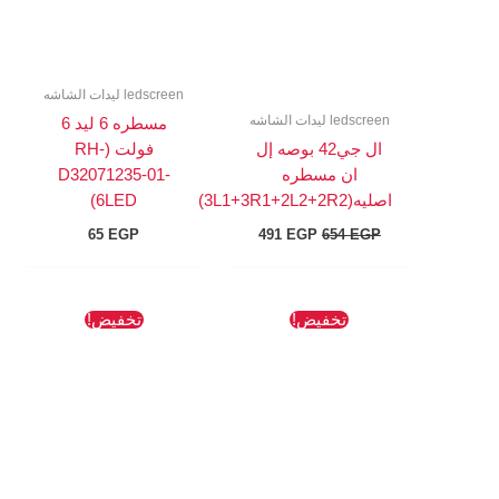
ledscreen ليدات الشاشه
ledscreen ليدات الشاشه
مسطره 6 ليد 6
ال جي42 بوصه إل
فولت (RH-
ان مسطره
D32071235-01-
اصليه(3L1+3R1+2L2+2R2)
6LED)
65
EGP
491
EGP
654
EGP
السعر
السعر
السعر
السعر
تخفيض!
تخفيض!
الأصلي
الحالي
الأصلي
الحالي
هو:
هو:
هو:
هو:
174 EGP.
327 EGP.
654 EGP.
872 EGP.