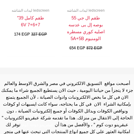
ledscreen ليدات الشاشه
ledscreen ليدات الشاشه
طقم ال جي 55
طقم كامل 39″
بوصه إل بى عدسه
7+6+7 6V
اصليه كوري مسطره
174
EGP
327
EGP
الومنيوم 5A+5B
654
EGP
872
EGP
أصبحت مواقع التسويق الالكتروني في مصر والشرق الاوسط والعالم
جزء لا يتجزأ من حياتنا اليومية ، حيث الان يستطيع الجميع شراء ما يمكنك
الان في كل ما بخص الالكترونبات وادوات الصيانة ، لأن الجميع يتمتع
بإمكانية الشراء الان في كل ما يحتاجه، سواء كانت ايسيهات او كوفات
ونواقص الكوفات وبدائل الكوفات أو جميع إلكترونيات الصيانة ، دون
الحاجة إلى الانتقال من منزلك. هذا ما تقدمه شركة عبقرينو الكترونيات ”
عبقرينو دوت كوم ” ، والأفضل من هذا أن
عبقرينو دوت كوم
توفر لك
امكانية العثور علي كل جميع انواع المنتجات التي تبحث عنها في متجر