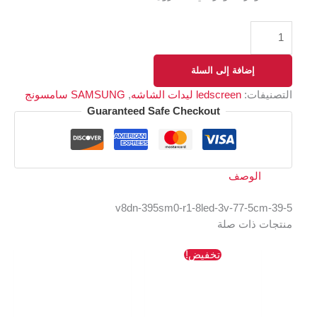
إضافة إلى السلة
التصنيفات:
ledscreen ليدات الشاشه
,
SAMSUNG سامسونج
Guaranteed Safe Checkout
الوصف
39-5-v8dn-395sm0-r1-8led-3v-77-5cm
منتجات ذات صلة
السعر
السعر
تخفيض!
الأصلي
الحالي
هو:
هو:
491 EGP.
654 EGP.