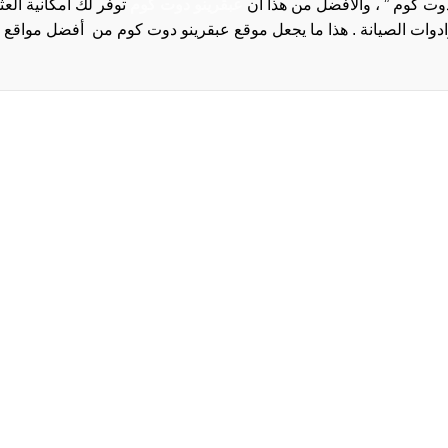
دوت كوم ” ، والأفضل من هذا أن
عبقرينو دوت كوم
توفر لك امكانية الع
روا
سياسة الخصوصية و
سيا
احدث
احد