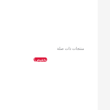
منتجات ذات صلة
السعر
السعر
تخفيض!
الأصلي
الحالي
هو:
هو:
1417 EGP.
1853 EGP.