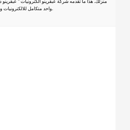
منزلك. هذا ما تقدمه شركة عبقرينو الكترونيات ” عبقرينو 
واحد متكامل للالكترونيات وادوات الصيانة . هذا ما يجعل موقع عبقرينو دوت كوم من أفضل مواقع تسوق عبر الإنترنت في مصر.
Maecenas mi justo, interdum
at consectetur vel, tristique
et arcu.