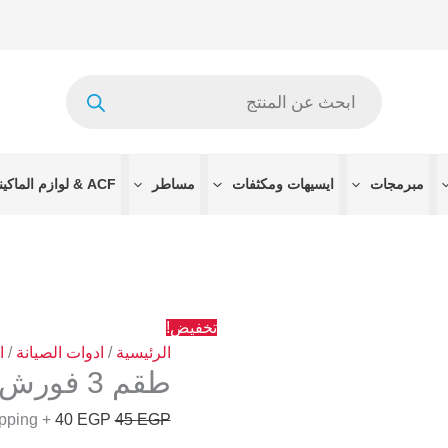
السعر
السعر
الأصلي
الحالي
هو:
هو:
Products
40 EGP.
45 EGP.
search
مبرمجات
ايسيهات ومكثفات
مساطر
ACF & لوازم الماكينات
تخفيض!
الرئيسية
/
ادوات الصيانة
/
ا
طقم 3 فورش نحاس للتنظيف
+ Free Shipping
40
EGP
45
EGP