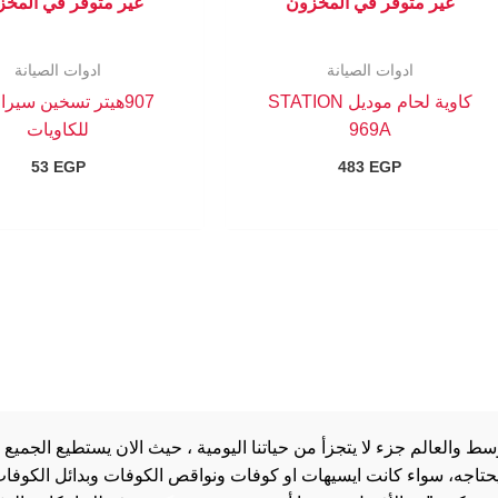
غير متوفر في المخزون
غير متوفر في المخ
ادوات الصيانة
ادوات الصيانة
كاوية لحام موديل STATION
907هيتر تسخين سير
969A
للكاويات
53
EGP
483
EGP
والعالم جزء لا يتجزأ من حياتنا اليومية ، حيث الان يستطيع الجميع 
 يحتاجه، سواء كانت ايسيهات او كوفات ونواقص الكوفات وبدائل الكوفات 