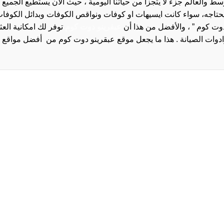
والعالم جزء لا يتجزأ من حياتنا اليومية ، حيث الان يستطيع الجميع 
 يحتاجه، سواء كانت ايسيهات او كوفات ونواقص الكوفات وبدائل الكوفات 
دوت كوم ” ، والأفضل من هذا أن
عبقرينو دوت كوم
توفر لك امكانية الع
روا
سياسة الخصوصية و
سيا
احدث
احد