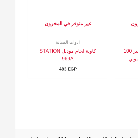
زون
غير متوفر في المخزون
ادوات الصيانة
ميكروسكوب ديجتال تكبير 100
كاوية لحام موديل STATION
وني
969A
483
EGP