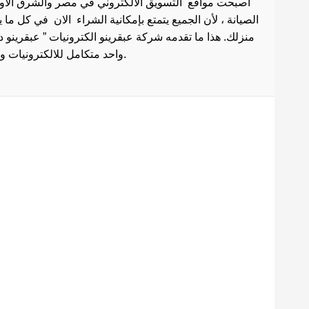
أصبحت مواقع التسويق الالكتروني في مصر والشرق الاوسط 
الصيانة ، لأن الجميع يتمتع بإمكانية الشراء الان في كل ما
منزلك. هذا ما تقدمه شركة عبقرينو الكترونيات ” عبقرينو 
واحد متكامل للالكترونيات وادوات الصيانة . هذا ما يجعل موقع عبقرينو دوت كوم من أفضل مواقع تسوق عبر الإنترنت في مصر.
Maecenas mi justo, interdum
at consectetur vel, tristique
et arcu.