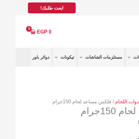
ابعت طلبك!
EGP
0
مستلزمات الشاشات
تيكونات
دوائر باور
دوات اللحام
/ فلكس مساعد لحام 150جرام
15جرام
خزون