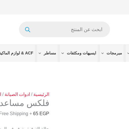
كمية
فلكس
مساعد
Products
لحام
search
150جرام
مبرمجات
ايسيهات ومكثفات
مساطر
ACF & لوازم الماكينات
الرئيسية
/
ادوات الصيانة
/
ا
فلكس مساعد لحام 0
+ Free Shipping
65
EGP
حالة التوفر:
متوفر في الم