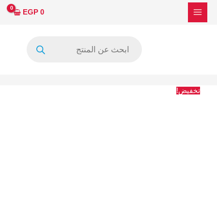
خطي
كمية
السعر
السعر
EGP
0
لى
فولت
الأصلي
الحالي
لمحتوى
وأمبير
هو:
هو:
Products
وقياس
1439 EGP.
1307 EGP.
search
مكونات
الكترونيه
TD3H
تستر
تخفيض!
ليدات