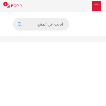
خطي
EGP
0
لى
لمحتوى
Products
search