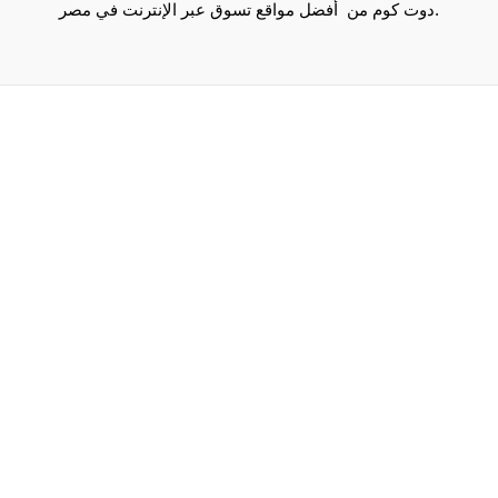
دوت كوم من أفضل مواقع تسوق عبر الإنترنت في مصر.
Maecenas mi justo, interdum at consectetur vel, tristique
et arcu.