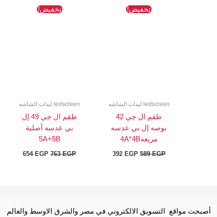
السعر
السعر
السعر
السعر
تخفيض!
تخفيض!
الأصلي
الحالي
الأصلي
الحالي
هو:
هو:
هو:
هو:
654 EGP.
763 EGP.
392 EGP.
589 EGP.
ledscreen ليدات الشاشه
ledscreen ليدات الشاشه
طقم ال جي 42
طقم ال جي 49 إل
بوصه إل بي عدسه
بي عدسه أصلية
مربعه4A*4B
5A+5B
654
EGP
763
EGP
392
EGP
589
EGP
أصبحت مواقع التسويق الالكتروني في مصر والشرق الاوسط والعالم