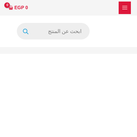
خطي
كمية
EGP
0
لى
لتر
لمحتوى
اسيتون
Products
خام
search
99%
لتنظيف
البانل
والكوف