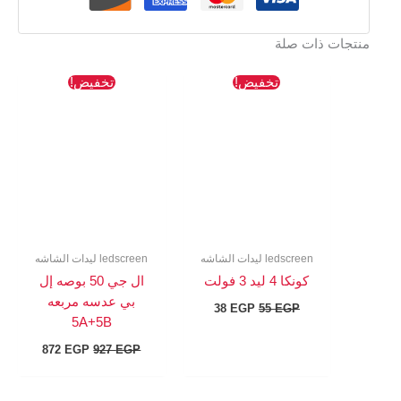
منتجات ذات صلة
السعر
السعر
السعر
السعر
تخفيض!
تخفيض!
الأصلي
الحالي
الأصلي
الحالي
هو:
هو:
هو:
هو:
872 EGP.
927 EGP.
38 EGP.
55 EGP.
ledscreen ليدات الشاشه
ledscreen ليدات الشاشه
كونكا 4 ليد 3 فولت
ال جي 50 بوصه إل
بي عدسه مربعه
38
EGP
55
EGP
5A+5B
872
EGP
927
EGP