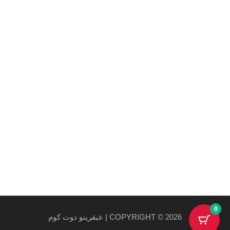
Maecenas mi justo, interdum at consectetur vel, tristique
et arcu.
روابط هامة
سياسة الخصوصية والاستخدام
سياسة الشحن
احدث المنتجات
احدث العروض
0
COPYRIGHT © 2026 | عبقرينو دوت كوم