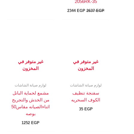
2056RK-35
2344
EGP
2637
EGP
غير متوفر في
غير متوفر في
المخزون
المخزون
لوازم صيانة الشاشات
لوازم صيانة الشاشات
سفنجة تنظيف
مشمع لحماية البانل
الكوف السحريه
من الخدش والتجريح
اثناءالصيانه مقاس50
35
EGP
بوصه
1252
EGP