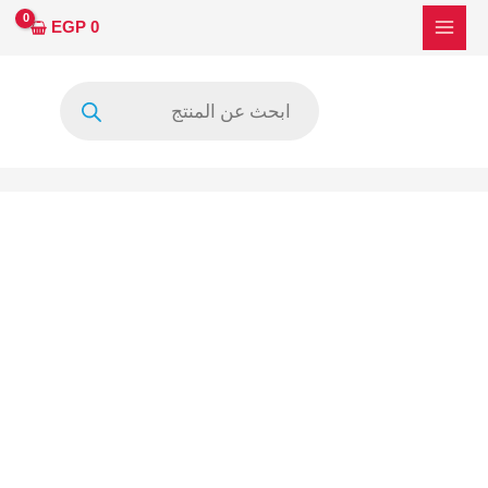
خطي
EGP
0
لى
لمحتوى
Products
search