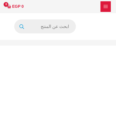
خطي
كمية
EGP
0
لى
مسطره
لمحتوى
10ليد
Products
6فولت
search
98.8سم
موديل
JS-
D-
JP50DM-
101EC