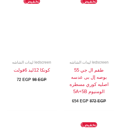
السعر
السعر
السعر
السعر
تخفيض!
تخفيض!
الأصلي
الحالي
الأصلي
الحالي
هو:
هو:
هو:
هو:
72 EGP.
98 EGP.
654 EGP.
872 EGP.
ledscreen ليدات الشاشه
ledscreen ليدات الشاشه
طقم ال جي 55
كونكا 12ليد 6فولت
بوصه إل بى عدسه
72
EGP
98
EGP
اصليه كوري مسطره
الومنيوم 5A+5B
654
EGP
872
EGP
السعر
السعر
تخفيض!
الأصلي
الحالي
هو:
هو: