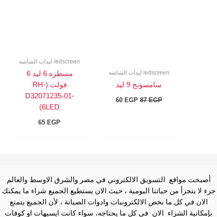
60 EGP.
87 EGP.
ledscreen ليدات الشاشه
ledscreen ليدات الشاشه
مسطره 6 ليد 6
سامسونج 9 ليد
فولت (RH-
D32071235-01-
60
EGP
87
EGP
6LED)
65
EGP
أصبحت مواقع التسويق الالكتروني في مصر والشرق الاوسط والعالم
جزء لا يتجزأ من حياتنا اليومية ، حيث الان يستطيع الجميع شراء ما يمكنك
الان في كل ما بخص الالكترونبات وادوات الصيانة ، لأن الجميع يتمتع
بإمكانية الشراء الان في كل ما يحتاجه، سواء كانت ايسيهات او كوفات