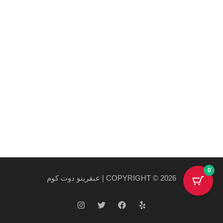
et arcu.
روابط هامة
سياسة الخصوصية والاستخدام
سياسة الشحن
احدث المنتجات
احدث العروض
0
COPYRIGHT © 2026 | عبقرينو دوت كوم