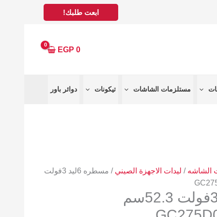
ابعت طلبك!
EGP
0
مستلزمات الشاشات
تيكونات
دوائر باور
/
ليدات الاجهزة الصيني
/ مسطره 6ليد 3فولت
مسطره 6ليد 3فولت 52.3سم
GC275D0