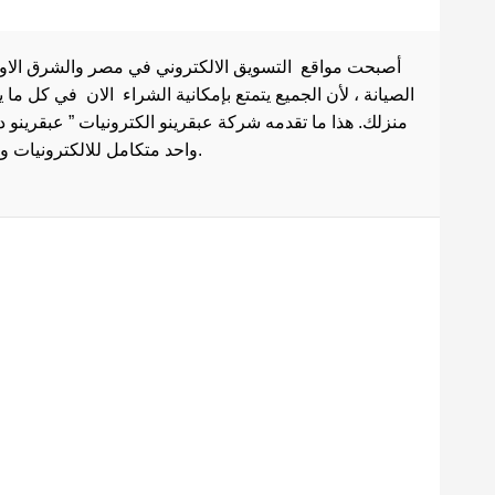
أصبحت مواقع التسويق الالكتروني في مصر والشرق الاوسط 
الصيانة ، لأن الجميع يتمتع بإمكانية الشراء الان في كل ما
منزلك. هذا ما تقدمه شركة عبقرينو الكترونيات ” عبقرينو 
واحد متكامل للالكترونيات وادوات الصيانة . هذا ما يجعل موقع عبقرينو دوت كوم من أفضل مواقع تسوق عبر الإنترنت في مصر.
Maecenas mi justo, interdum