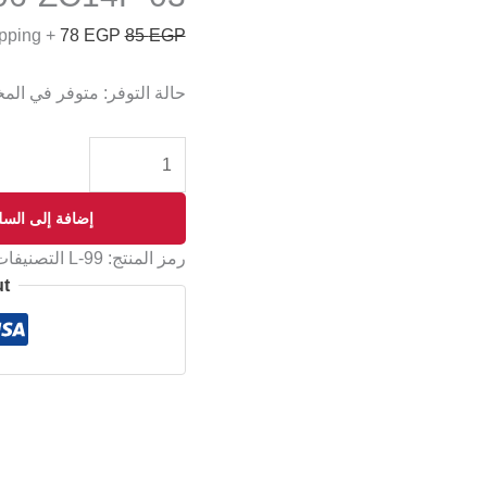
+ Free Shipping
78
EGP
85
EGP
حالة التوفر:
متوفر في الم
إضافة إلى السل
رمز المنتج:
L-99
التصنيفا
ut