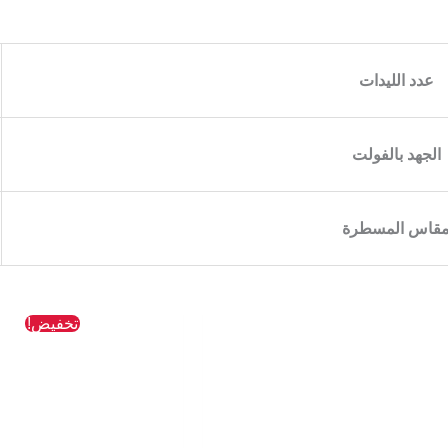
عدد الليدات
الجهد بالفولت
قاس المسطرة
السعر
ا
تخفيض!
الأصلي
ا
هو:
ه
P.
55 EGP.