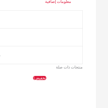
معلومات إضافية
م
منتجات ذات صلة
السعر
السعر
تخفيض!
الأصلي
الحالي
هو:
هو:
76 EGP.
87 EGP.