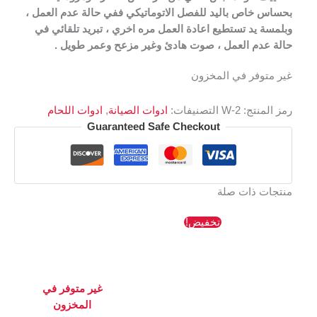
بحساس خاص باليد للفصل الاتوماتيكي ففي حالة عدم العمل ،
وبلمسة يد تستطيع اعادة العمل مره اخري ، تبريد تلقائي في
حالة عدم العمل ، صوت هادئ وغير مزعح وعمر طويل .
غير متوفر في المخزون
رمز المنتج:
W-2
التصنيفات:
ادوات الصيانة
,
ادوات اللحام
Guaranteed Safe Checkout
منتجات ذات صلة
السعر
السعر
تخفيض!
الأصلي
الحالي
هو:
هو:
1128 EGP.
1199 EGP.
غير متوفر في
المخزون