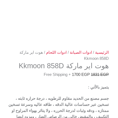
الرئيسية
/
ادوات الصيانة
/
ادوات اللحام
/ هوت اير ماركة
Kkmoon 858D
هوت اير ماركة Kkmoon 858D
+ Free Shipping
1700
EGP
1831
EGP
يتميز بالأتي :
جسم مصنع من الحديد مقاوم للرطوبه ، درجة حراره ثابته ،
تسخين عبر حساسات عالية الدقه ، طاقه عاليه وسرعة تسخين
ممتازه ، ودقه وثبات لدرجة الحرره ، ولا يتاثر بهواء المراوح او
التكييف ، والمقبض خالي من الرصاص الضار ، ومزود ايضا