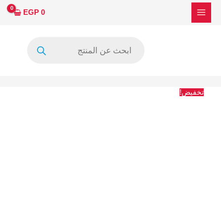
خطي
السعر
السعر
EGP
0
لى
الأصلي
الحالي
لمحتوى
هو:
هو:
Products
1700 EGP.
1831 EGP.
search
تخفيض!