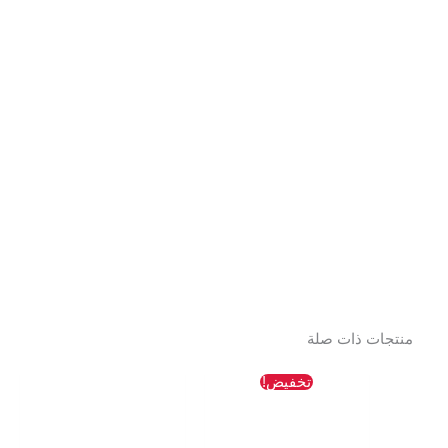
منتجات ذات صلة
السعر
السعر
تخفيض!
الأصلي
الحالي
هو:
هو:
1417 EGP.
1853 EGP.