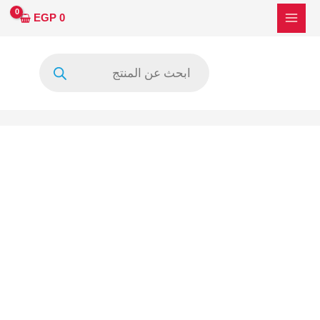
خطي
EGP
0
لى
لمحتوى
Products
search