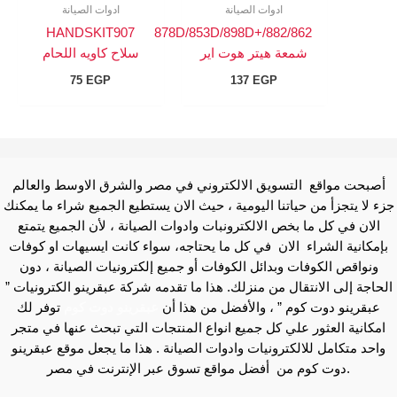
ادوات الصيانة
ادوات الصيانة
HANDSKIT907
878D/853D/898D+/882/862
شمعة هيتر هوت اير
سلاح كاويه اللحام
75
EGP
137
EGP
أصبحت مواقع التسويق الالكتروني في مصر والشرق الاوسط والعالم
جزء لا يتجزأ من حياتنا اليومية ، حيث الان يستطيع الجميع شراء ما يمكنك
الان في كل ما بخص الالكترونبات وادوات الصيانة ، لأن الجميع يتمتع
بإمكانية الشراء الان في كل ما يحتاجه، سواء كانت ايسيهات او كوفات
ونواقص الكوفات وبدائل الكوفات أو جميع إلكترونيات الصيانة ، دون
الحاجة إلى الانتقال من منزلك. هذا ما تقدمه شركة عبقرينو الكترونيات ”
عبقرينو دوت كوم ” ، والأفضل من هذا أن
عبقرينو دوت كوم
توفر لك
امكانية العثور علي كل جميع انواع المنتجات التي تبحث عنها في متجر
واحد متكامل للالكترونيات وادوات الصيانة . هذا ما يجعل موقع عبقرينو
دوت كوم من أفضل مواقع تسوق عبر الإنترنت في مصر.