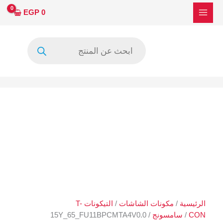
خطي
EGP
0
لى
لمحتوى
Products
search
الرئيسية
/
مكونات الشاشات
/
التيكونات T-
CON
/
سامسونج
/ 15Y_65_FU11BPCMTA4V0.0