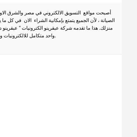
أصبحت مواقع التسويق الالكتروني في مصر والشرق الاوسط 
الصيانة ، لأن الجميع يتمتع بإمكانية الشراء الان في كل ما
منزلك. هذا ما تقدمه شركة عبقرينو الكترونيات ” عبقرينو 
واحد متكامل للالكترونيات وادوات الصيانة . هذا ما يجعل موقع عبقرينو دوت كوم من أفضل مواقع تسوق عبر الإنترنت في مصر.
Maecenas mi justo, interdum
at consectetur vel, tristique