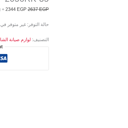
+ Free Shipping
2344
EGP
2637
EGP
حالة التوفر:
غير متوفر في
التصنيف:
لوازم صيانة الش
ut