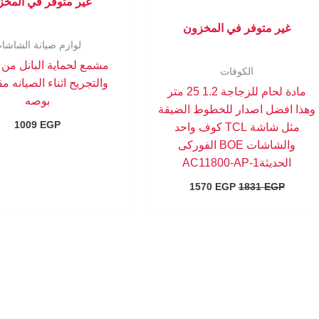
غير متوفر في المخ
غير متوفر في المخزون
لوازم صيانة الشاشا
مشمع لحماية البانل من
الكوفات
مادة لحام للزجاجة 1.2 25 متر
بوصه
وهذا افضل اصدار للخطوط الضيقة
1009
EGP
مثل شاشة TCL كوف واحد
والشاشات BOE الفوركى
الحديثةAC11800-AP-1
1570
EGP
1831
EGP