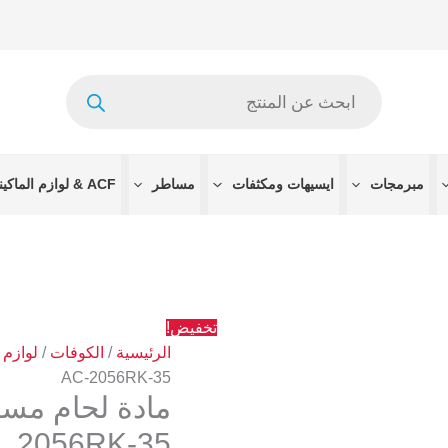
السعر
الس
الأصلي
الح
هو:
هو:
Products
 EGP.
2637 EGP.
search
مبرمجات
ايسيهات ومكثفات
مساطر
ACF & لوازم الماكينات
تخفيض!
الرئيسية
/
الكوفات
/
لوازم 
AC-2056RK-35
2056RK-35