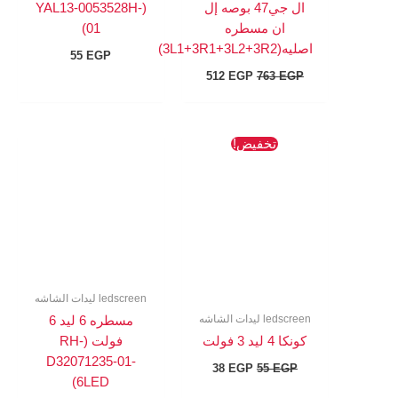
ال جي47 بوصه إل
(YAL13-0053528H-
ان مسطره
01)
اصليه(3L1+3R1+3L2+3R2)
55
EGP
512
EGP
763
EGP
السعر
السعر
تخفيض!
الأصلي
الحالي
هو:
هو:
38 EGP.
55 EGP.
ledscreen ليدات الشاشه
ledscreen ليدات الشاشه
مسطره 6 ليد 6
كونكا 4 ليد 3 فولت
فولت (RH-
D32071235-01-
38
EGP
55
EGP
6LED)