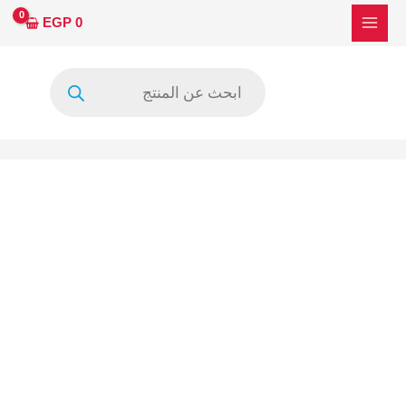
خطي
EGP
0
لى
لمحتوى
Products
search