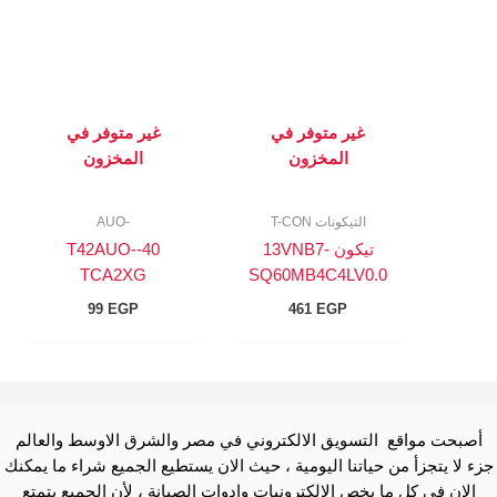
غير متوفر في
غير متوفر في
المخزون
المخزون
التيكونات T-CON
-AUO
تيكون 13VNB7-
40-T42AUO-
TCA2XG
SQ60MB4C4LV0.0
99
EGP
461
EGP
أصبحت مواقع التسويق الالكتروني في مصر والشرق الاوسط والعالم
جزء لا يتجزأ من حياتنا اليومية ، حيث الان يستطيع الجميع شراء ما يمكنك
الان في كل ما بخص الالكترونبات وادوات الصيانة ، لأن الجميع يتمتع