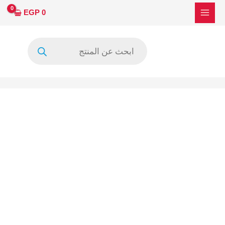
خطي
EGP
0
لى
لمحتوى
Products
search