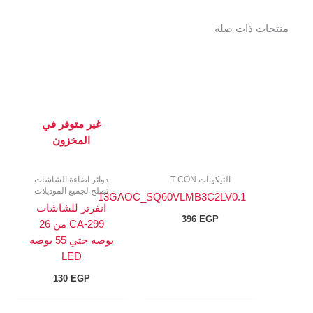
منتجات ذات صلة
غير متوفر في
المخزون
التيكونات T-CON
دوائر اضاءة الشاشات
تصلح لجميع الموديلات
13GAOC_SQ60VLMB3C2LV0.1
انفرتر للشاشات
396
EGP
CA-299 من 26
بوصه حتي 55 بوصه
LED
130
EGP