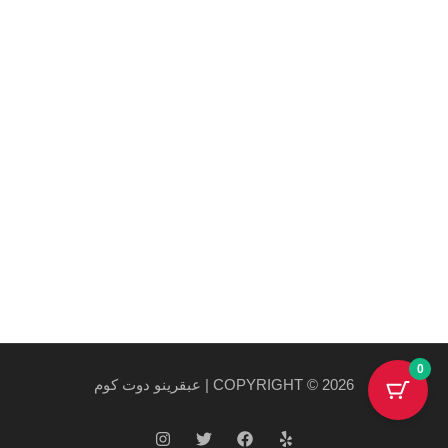
Maecenas mi justo, interdum at consectetur vel, tristique
et arcu.
روابط هامة
سياسة الخصوصية والاستخدام
سياسة الشحن
احدث المنتجات
احدث العروض
0
COPYRIGHT © 2026 | عبقرينو دوت كوم