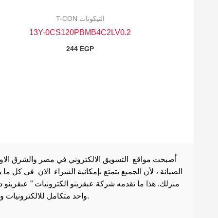
التيكونات T-CON
13Y-0CS120PBMB4C2LV0.2
244
EGP
أصبحت مواقع التسويق الالكتروني في مصر والشرق الاوسط 
الصيانة ، لأن الجميع يتمتع بإمكانية الشراء الان في كل ما
منزلك. هذا ما تقدمه شركة عبقرينو الكترونيات ” عبقرينو 
واحد متكامل للالكترونيات وادوات الصيانة . هذا ما يجعل موقع عبقرينو دوت كوم من أفضل مواقع تسوق عبر الإنترنت في مصر.