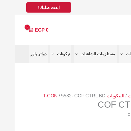
ابعت طلبك!
EGP
0
مستلزمات الشاشات
تيكونات
دوائر باور
ت
/
التيكونات T-CON
/ 5532- COF CTRL BD