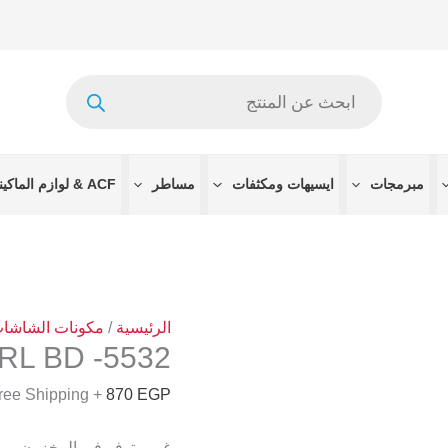
Products
search
مبرمجات
ايسيهات ومكثفات
مساطر
ACF & لوازم الماكينات
الرئيسية
/
مكونات الشاشا
5532- COF CTRL BD
+ Free Shipping
870
EGP
غير متوفر في المخزون