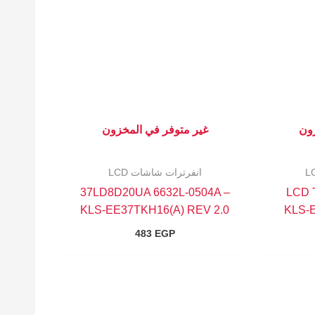
زون
غير متوفر في المخزون
انفرترات شاشات LCD
37LD8D20UA 6632L-0504A –
42″ L
KLS-EE37TKH16(A) REV 2.0
KLS-
483
EGP