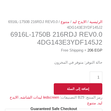
الرئيسية
/
الايدح ليد
/
متنوع
/ 6916L-1750B 216RDJ REV0.0
4DG143E3YDF145J2
6916L-1750B 216RDJ REV0.0
4DG143E3YDF145J2
+ Free Shipping
206
EGP
حالة التوفر:
متوفر في المخزون
إضافة إلى السلة
رمز المنتج:
B29
التصنيفات:
ledscreen ليدات الشاشه
,
الايدح
ليد
,
متنوع
Guaranteed Safe Checkout