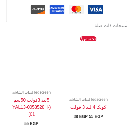
منتجات ذات صلة
السعر
السعر
تخفيض!
الأصلي
الحالي
هو:
هو:
38 EGP.
55 EGP.
ledscreen ليدات الشاشه
ledscreen ليدات الشاشه
5ليد 3فولت 50سم
كونكا 4 ليد 3 فولت
(YAL13-0053528H-
01)
38
EGP
55
EGP
55
EGP