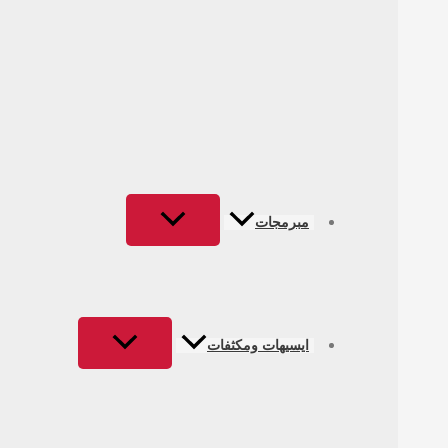
مبرمجات
ايسيهات ومكثفات