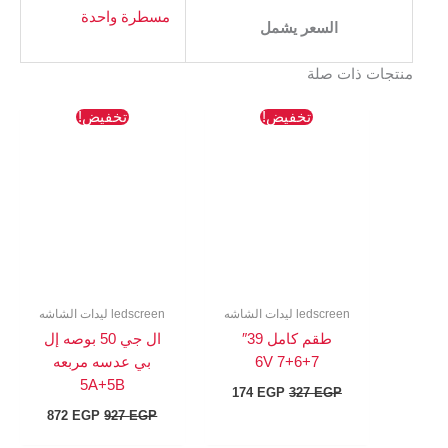
مسطرة واحدة
السعر يشمل
منتجات ذات صلة
السعر
السعر
السعر
السعر
تخفيض!
تخفيض!
الأصلي
الحالي
الأصلي
الحالي
هو:
هو:
هو:
هو:
872 EGP.
927 EGP.
174 EGP.
327 EGP.
ledscreen ليدات الشاشه
ledscreen ليدات الشاشه
طقم كامل 39″
ال جي 50 بوصه إل
7+6+7 6V
بي عدسه مربعه
5A+5B
174
EGP
327
EGP
872
EGP
927
EGP