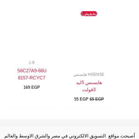
السعر
السعر
تخفيض!
الأصلي
الحالي
هو:
هو:
55 EGP.
65 EGP.
1-9
S6C27A9-66U
HISENSE هايسنس
8157-RCYC7
هايسنس 5ليد
169
EGP
3فولت
55
EGP
65
EGP
أصبحت مواقع التسويق الالكتروني في مصر والشرق الاوسط والعالم