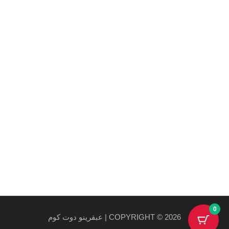
Maecenas mi justo, interdum at consectetur vel, tristique
et arcu.
روابط هامة
سياسة الخصوصية والاستخدام
سياسة الشحن
احدث المنتجات
احدث العروض
0
COPYRIGHT © 2026 | عبقرينو دوت كوم