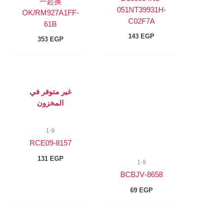
一起换
051NT39931H-
OK/RM927A1FF-
C02F7A
61B
143
EGP
353
EGP
غير متوفر في
المخزون
1-9
8157-RCE09
131
EGP
1-9
8658-BCBJV
69
EGP