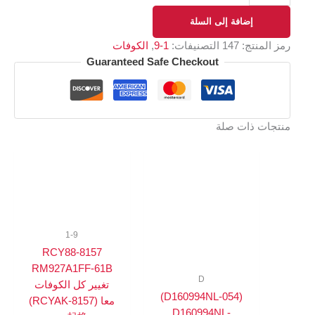
إضافة إلى السلة
رمز المنتج:
147
التصنيفات:
1-9
,
الكوفات
Guaranteed Safe Checkout
منتجات ذات صلة
1-9
8157-RCY88
RM927A1FF-61B
D
تغيير كل الكوفات
(D160994NL-054)
معا (RCYAK-8157)
D160994NL-