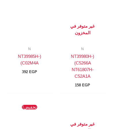
غير متوفر في
المخزون
N
N
(NT39985H-
(NT39980H-
C02M4A)
C5266A)
NT61807H-
392
EGP
C52A1A
158
EGP
السعر
السعر
تخفيض!
الأصلي
الحالي
هو:
هو:
218 EGP.
245 EGP.
غير متوفر في