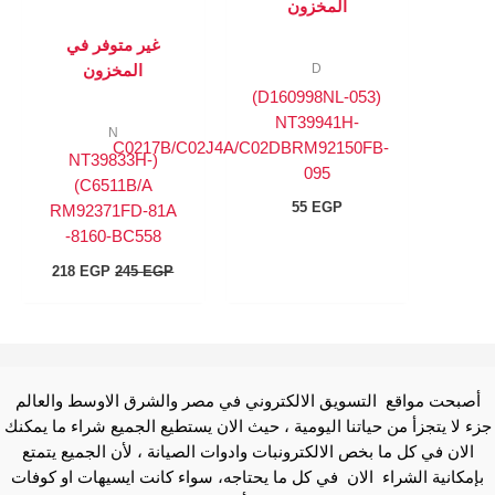
المخزون
غير متوفر في
D
المخزون
(D160998NL-053)
NT39941H-
N
C0217B/C02J4A/C02DBRM92150FB-
(NT39833H-
095
C6511B/A)
55
EGP
RM92371FD-81A
-8160-BC558
218
EGP
245
EGP
أصبحت مواقع التسويق الالكتروني في مصر والشرق الاوسط والعالم
جزء لا يتجزأ من حياتنا اليومية ، حيث الان يستطيع الجميع شراء ما يمكنك
الان في كل ما بخص الالكترونبات وادوات الصيانة ، لأن الجميع يتمتع
بإمكانية الشراء الان في كل ما يحتاجه، سواء كانت ايسيهات او كوفات