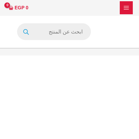
خطي
كمية
EGP
0
لى
8157-
لمحتوى
SCA2B
Products
search