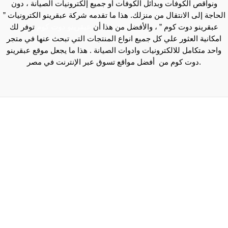
ونواقص الكوفات وبدائل الكوفات أو جميع إلكترونيات الصيانة ، دون
الحاجة إلى الانتقال من منزلك. هذا ما تقدمه شركة عبقرينو الكترونيات ”
عبقرينو دوت كوم ” ، والأفضل من هذا أن
عبقرينو دوت كوم
توفر لك
امكانية العثور علي كل جميع انواع المنتجات التي تبحث عنها في متجر
واحد متكامل للالكترونيات وادوات الصيانة . هذا ما يجعل موقع عبقرينو
دوت كوم من أفضل مواقع تسوق عبر الإنترنت في مصر.
Maecenas mi justo, interdum at consectetur vel, tristique
et arcu.