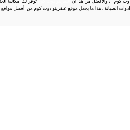
دوت كوم ” ، والأفضل من هذا أن
عبقرينو دوت كوم
توفر لك امكانية الع
روا
سياسة الخصوصية و
سيا
احدث
احد