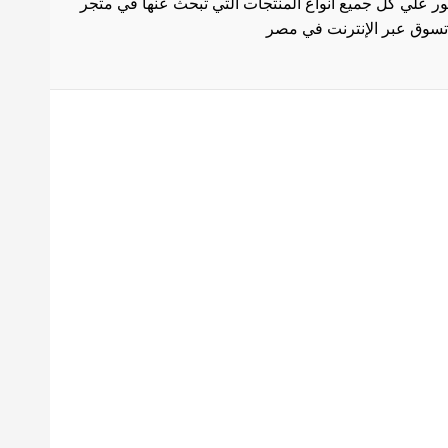
ثور علي كل جميع انواع المنتجات التي تبحث عنها في متجر
بط هامة
الاستخدام
سة الشحن
 المنتجات
ث العروض