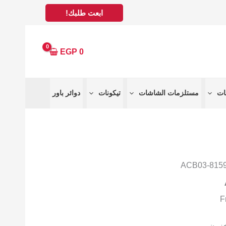
ابعت طلبك!
EGP
0
مستلزمات الشاشات
تيكونات
دوائر باور
خزون