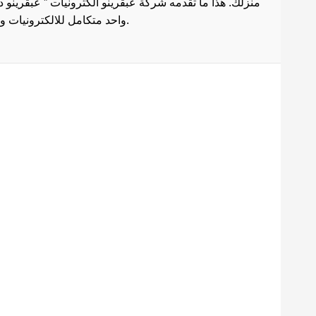
منزلك. هذا ما تقدمه شركة عبقرينو الكترونيات ” عبقرينو 
واحد متكامل للالكترونيات وادوات الصيانة . هذا ما يجعل موقع عبقرينو دوت كوم من أفضل مواقع تسوق عبر الإنترنت في مصر.
Maecenas mi justo, interdum
at consectetur vel, tristique
et arcu.