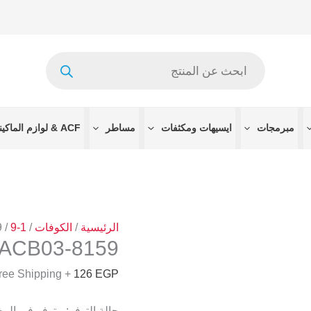
كمية
8159-
ACB03
Products
search
مبرمجات
ايسيهات ومكثفات
مساطر
ACF & لوازم الماكينات
الرئيسية
/
الكوفات
/
1-9
/ 8159-ACB03
8159-ACB03
+ Free Shipping
126
EGP
حالة التوفر:
متوفر في الم