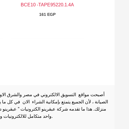
BCE10 -TAPE95220.1.4A
161
EGP
أصبحت مواقع التسويق الالكتروني في مصر والشرق الاوسط 
الصيانة ، لأن الجميع يتمتع بإمكانية الشراء الان في كل ما
منزلك. هذا ما تقدمه شركة عبقرينو الكترونيات ” عبقرينو 
واحد متكامل للالكترونيات وادوات الصيانة . هذا ما يجعل موقع عبقرينو دوت كوم من أفضل مواقع تسوق عبر الإنترنت في مصر.