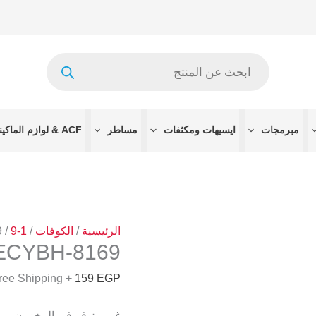
Products
search
مبرمجات
ايسيهات ومكثفات
مساطر
ACF & لوازم الماكينات
الرئيسية
/
الكوفات
/
1-9
/ 8169-ECYBH
8169-ECYBH
+ Free Shipping
159
EGP
غير متوفر في المخزون