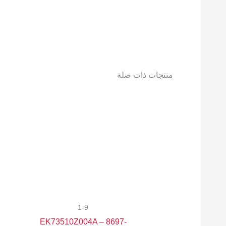
منتجات ذات صلة
1-9
EK73510Z004A – 8697-