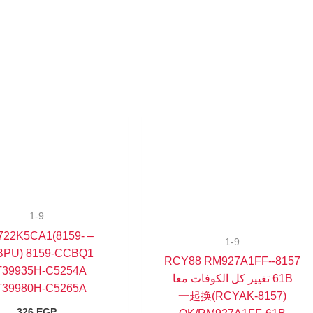
1-9
LI3722K5CA1(8159-
1-9
PU) 8159-CCBQ1
8157-RCY88 RM927A1FF-
39935H-C5254A
61B تغيير كل الكوفات معا
39980H-C5265A
(RCYAK-8157)一起换
326
EGP