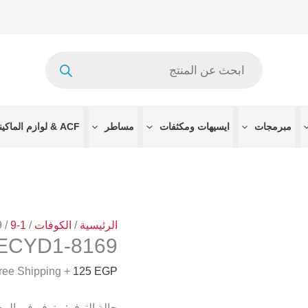
كمية
8169-
ECYD1
Products
search
مبرمجات
ايسيهات ومكثفات
مساطر
ACF & لوازم الماكينات
الرئيسية
/
الكوفات
/
1-9
/ 8169-ECYD1
8169-ECYD1
+ Free Shipping
125
EGP
حالة التوفر:
متوفر في الم