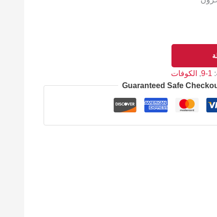
ة
:
1-9
,
الكوفات
Guaranteed Safe Checko