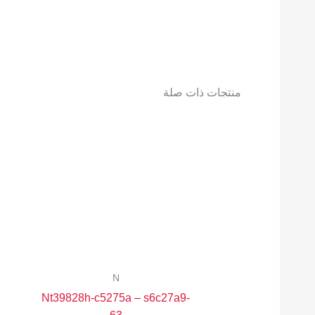
منتجات ذات صلة
N
Nt39828h-c5275a – s6c27a9-