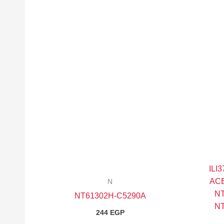
– I
ACB
N
NT
NT61302H-C5290A
NT
244
EGP