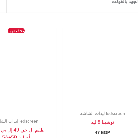
لجهد بالفولت
السعر
تخفيض!
الأصلي
هو:
763 EGP.
ledscreen ليدات الشاشه
ledscreen ليدات الشاشه
توشيبا 8 ليد
طقم ال جي 49 
47
EGP
أصلية 5A+5B