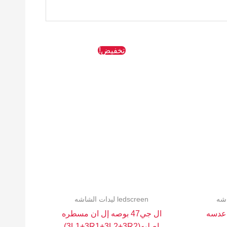
السعر
السعر
السعر
تخفيض!
الحالي
الأصلي
الحالي
هو:
هو:
هو:
512 EGP.
763 EGP.
654 EGP.
ledscreen ليدات الشاشه
إل بي عدسه
ال جي47 بوصه إل ان مسطره
اصليه(3L1+3R1+3L2+3R2)