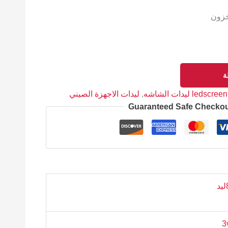
خزون
ة
ledscreen ليدات الشاشه
,
ليدات الاجهزة الصيني
Guaranteed Safe Checko
د
3