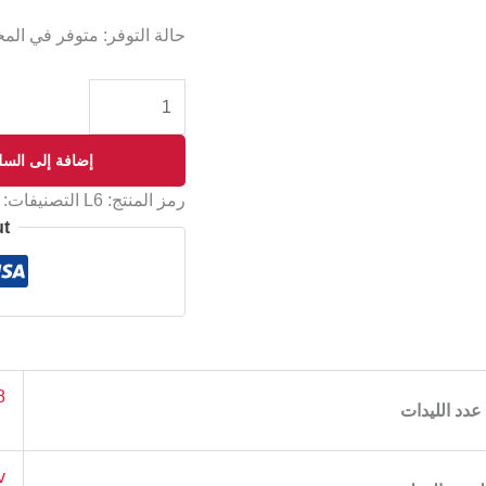
حالة التوفر:
متوفر في الم
إضافة إلى السل
رمز المنتج:
L6
التصنيفات:
ut
8لي
عدد الليدات
v