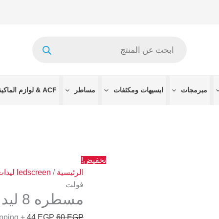
كمية
السعر
السعر
مسطره
الأصلي
الحالي
8
هو:
هو:
Products
ليد
60 EGP.
44 EGP.
search
3
فولت
مبرمجات
ايسيهات ومكثفات
مساطر
ACF & لوازم الماكينات
تخفيض!
الرئيسية
/
ledscreen ليدات الشاشه
فولت
مسطره 8 ليد 3 فولت
+ Free Shipping
44
EGP
60
EGP