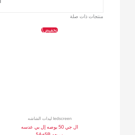
ا
منتجات ذات صلة
السعر
السعر
تخفيض!
الأصلي
الحالي
هو:
هو:
872 EGP.
927 EGP.
ledscreen ليدات الشاشه
ال جي 50 بوصه إل بي عدسه
مربعه 5A+5B