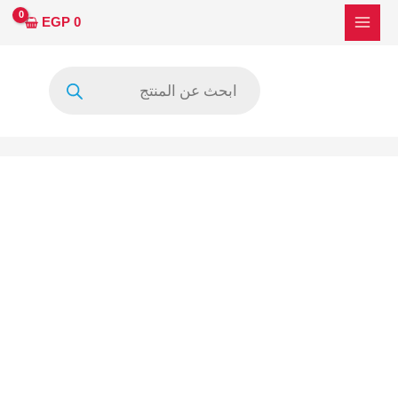
خطي
EGP
0
لى
لمحتوى
Products
search