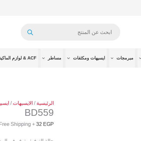
كمية
BD559
Products
search
مبرمجات
ايسيهات ومكثفات
مساطر
ACF & لوازم الماكينات
الرئيسية
/
الايسيهات
/
ايسي
BD559
+ Free Shipping
32
EGP
حالة التوفر:
متوفر في الم