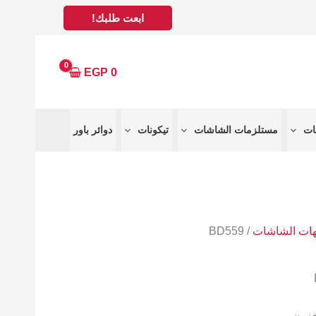
ابعت طلبك!
EGP
0
مستلزمات الشاشات
تيكونات
دوائر باور
هات الشاشات
/ BD559
خزون