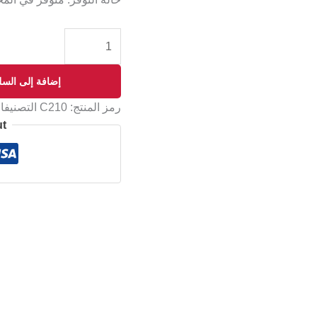
إضافة إلى السل
رمز المنتج:
C210
التصنيف
ut