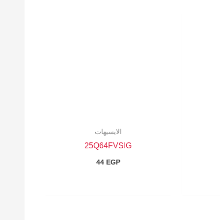
الايسيهات
25Q64FVSIG
44
EGP