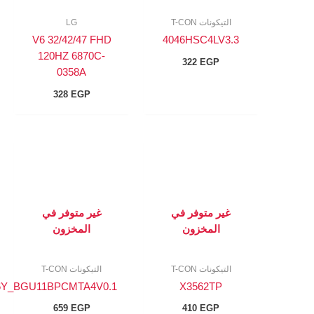
التيكونات T-CON
LG
V6 32/42/47 FHD
4046HSC4LV3.3
120HZ 6870C-
322
EGP
0358A
328
EGP
غير متوفر في
غير متوفر في
المخزون
المخزون
التيكونات T-CON
التيكونات T-CON
16Y_BGU11BPCMTA4V0.1
X3562TP
659
EGP
410
EGP