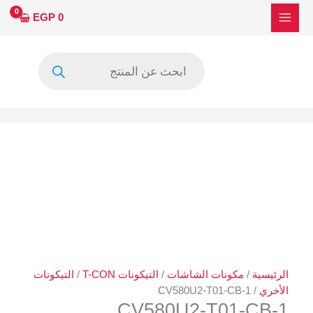
طي
EGP
0
محتوى
Products
search
الرئيسية
/
مكونات الشاشات
/
التيكونات T-CON
/
التيكونات
الأخري
/ CV580U2-T01-CB-1
CV580U2-T01-CB-1