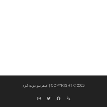
et arcu.
روابط هامة
سياسة الخصوصية والاستخدام
سياسة الشحن
احدث المنتجات
احدث العروض
COPYRIGHT © 2026 | عبقرينو دوت كوم