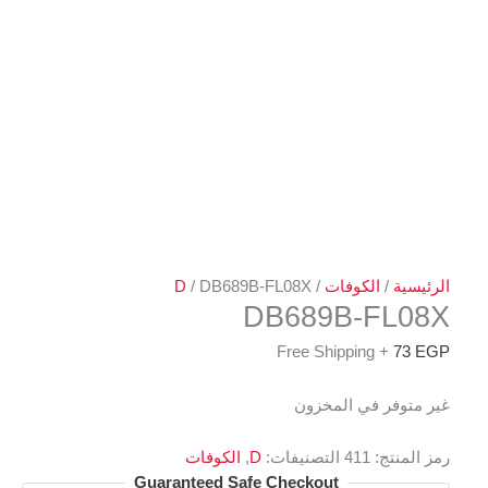
/
الكوفات
/
/ DB689B-FL08X
D
DB689B-FL
+ Free Shipping
فر في المخزون
تج:
411
التصنيفات:
D
,
الكوفات
Guaranteed Safe Checkout