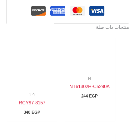
ذات صلة
N
NT61302H-C5290A
1-9
244
EGP
8157-RCY97
340
EGP