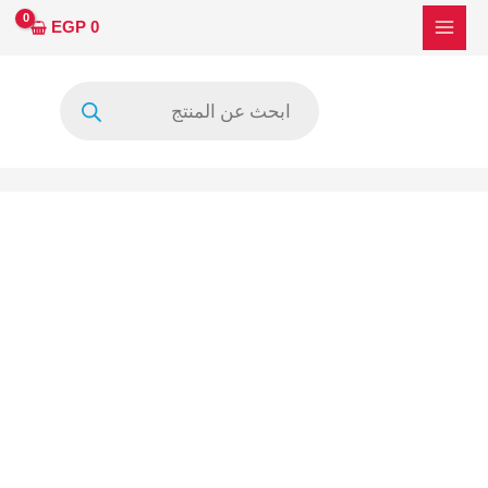
EGP
0
Products
search