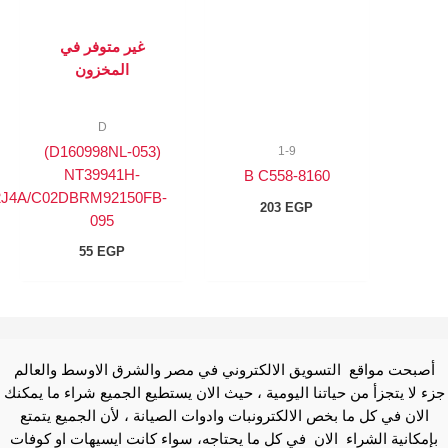
غير متوفر في
المخزون
D
(D160998NL-053)
1-9
NT39941H-
8160-B C558
C0217B/C02J4A/C02DBRM92150FB-
203
EGP
095
55
EGP
ع التسويق الالكتروني في مصر والشرق الاوسط والعالم
من حياتنا اليومية ، حيث الان يستطيع الجميع شراء ما يمكنك
 ما بخص الالكترونبات وادوات الصيانة ، لأن الجميع يتمتع
شراء الان في كل ما يحتاجه، سواء كانت ايسيهات او كوفات