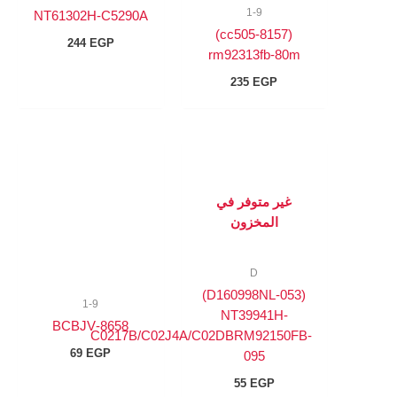
1-9
NT61302H-C5290A
(8157-cc505)
244
EGP
rm92313fb-80m
235
EGP
غير متوفر في
المخزون
D
(D160998NL-053)
1-9
NT39941H-
8658-BCBJV
C0217B/C02J4A/C02DBRM92150FB-
69
EGP
095
55
EGP