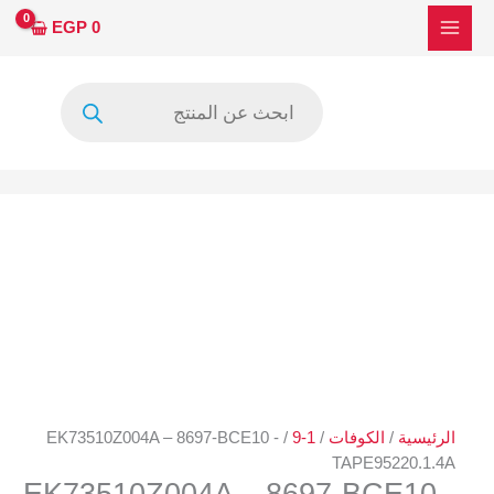
خطي
EGP
0
لى
لمحتوى
Products
search
الرئيسية
/
الكوفات
/
1-9
/ EK73510Z004A – 8697-BCE10 -
TAPE95220.1.4A
EK73510Z004A – 8697-BCE10 -