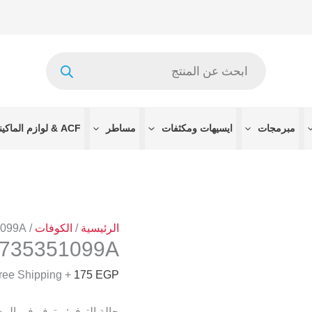
كمية
EK735351099A
Products
search
مبرمجات
ايسيهات ومكثفات
مساطر
ACF & لوازم الماكينات
الرئيسية
/
الكوفات
/
1099A
735351099A
+ Free Shipping
175
EGP
حالة التوفر:
متوفر في الم