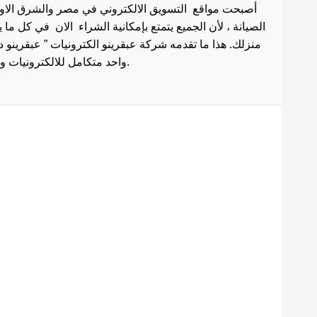
أصبحت مواقع التسويق الالكتروني في مصر والشرق الاوسط 
الصيانة ، لأن الجميع يتمتع بإمكانية الشراء الان في كل ما
منزلك. هذا ما تقدمه شركة عبقرينو الكترونيات ” عبقرينو 
واحد متكامل للالكترونيات وادوات الصيانة . هذا ما يجعل موقع عبقرينو دوت كوم من أفضل مواقع تسوق عبر الإنترنت في مصر.
Maecenas mi justo, interdum
at consectetur vel, tristique
et arcu.