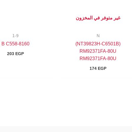
غير متوفر في المخزون
1-9
N
8160-B C558
(NT39823H-C6501B)
RM92371FA-80U
203
EGP
RM92371FA-80U
174
EGP