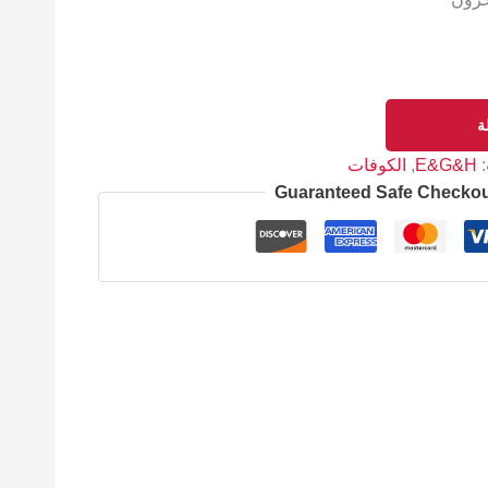
ة
:
E&G&H
,
الكوفات
Guaranteed Safe Checko