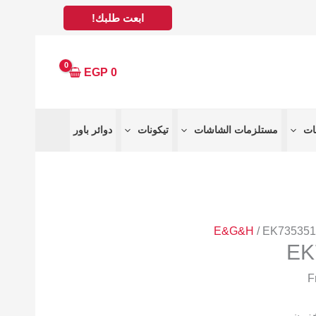
ابعت طلبك!
EGP
0
مستلزمات الشاشات
تيكونات
دوائر باور
E&G&H
/ EK73535
EK
خزون